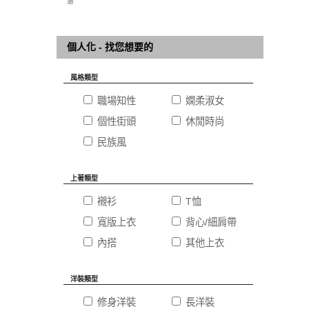
惠
個人化 - 找您想要的
風格類型
職場知性
嫻柔淑女
個性街頭
休閒時尚
民族風
上著類型
襯衫
T恤
寬版上衣
背心/細肩帶
內搭
其他上衣
洋裝類型
修身洋裝
長洋裝