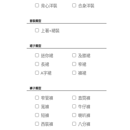
背心洋裝
合身洋裝
套裝類型
上著+裙裝
裙子類型
迷你裙
及膝裙
長裙
窄裙
A字裙
褲裙
褲子類型
窄管褲
直筒褲
寬褲
牛仔褲
短褲
喇叭褲
西裝褲
八分褲