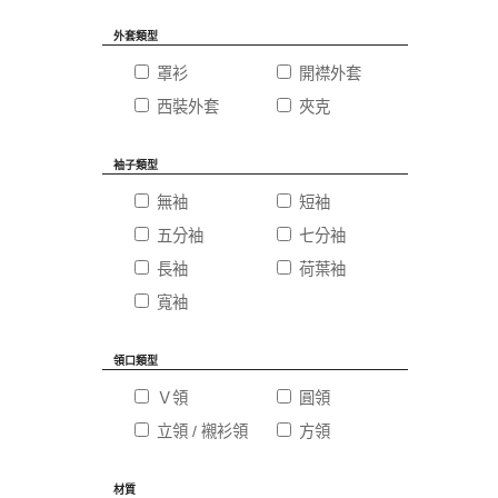
外套類型
罩衫
開襟外套
西裝外套
夾克
袖子類型
無袖
短袖
五分袖
七分袖
長袖
荷葉袖
寬袖
領口類型
Ｖ領
圓領
立領 / 襯衫領
方領
材質