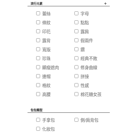
流行元素
蕾絲
字母
條紋
點點
印花
露肩
露背
假兩件
寬版
鑽
珍珠
經典不敗
顯瘦遮肉
修身曲線
連帽
拼接
格紋
性感
高腰
棉花糖女孩
包包類型
手拿包
側/肩背包
化妝包