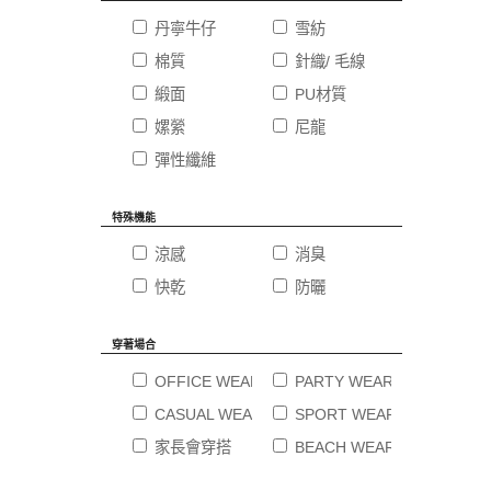
丹寧牛仔
雪紡
棉質
針織/ 毛線
緞面
PU材質
嫘縈
尼龍
彈性纖維
特殊機能
涼感
消臭
快乾
防曬
穿著場合
OFFICE WEAR 職場穿搭
PARTY WEAR 婚禮穿搭
CASUAL WEAR 休閒時尚
SPORT WEAR 運動穿著
家長會穿搭
BEACH WEAR渡假穿搭