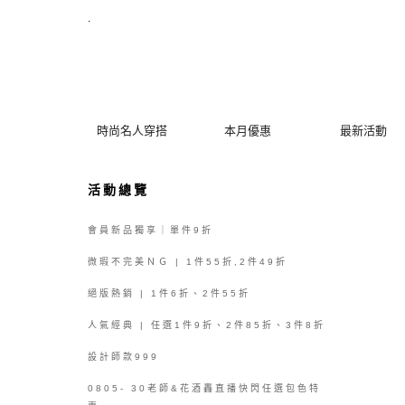
涼夏618大促 | 涼感舒適任選618 (2件起) | MYDRESS 時裳韓風
.
時尚名人穿搭
本月優惠
最新活動
活動總覽
會員新品獨享｜單件9折
微瑕不完美ＮＧ | 1件55折,2件49折
絕版熱銷 | 1件6折、2件55折
人氣經典 | 任選1件9折、2件85折、3件8折
設計師款999
0805- 30老師&花酒轟直播快閃任選包色特