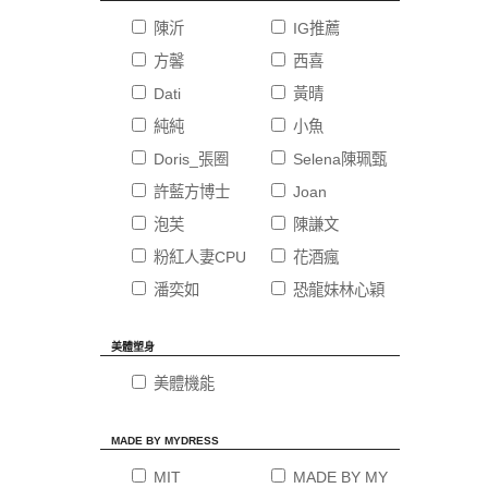
陳沂
IG推薦
方馨
西喜
Dati
黃晴
純純
小魚
Doris_張圈
Selena陳珮甄
許藍方博士
Joan
泡芙
陳謙文
粉紅人妻CPU
花酒瘋
潘奕如
恐龍妹林心穎
美體塑身
美體機能
MADE BY MYDRESS
MIT
MADE BY MYDRESS