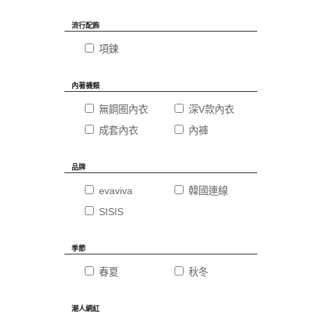
流行配飾
項鍊
內著襪類
無鋼圈內衣
深V款內衣
成套內衣
內褲
品牌
evaviva
韓國連線
SISIS
季節
春夏
秋冬
潮人網紅