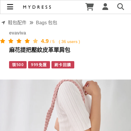
麻花提把壓紋皮革單肩包 | MYDRESS 時裳韓風
鞋包配件
Bags 包包
evaviva
4.9
/
5
(
36
users )
麻花提把壓紋皮革單肩包
領500
999免運
刷卡回饋