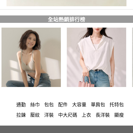
全站熱銷排行榜
通勤
絲巾
包包
配件
大容量
單肩包
托特包
拉鍊
壓紋
洋裝
中大尺碼
上衣
長洋裝
顯瘦
小香風
套裝
棉花糖女孩
褲裙
婚禮
牛仔褲