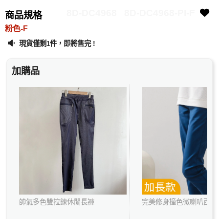
8D-DC4968
8D-DC4968-PI-F
商品規格
粉色-F
現貨僅剩
件，即將售完 !
1
加購品
帥氣多色雙拉鍊休閒長褲
完美修身撞色微喇叭西裝