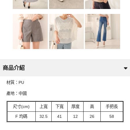
商品介紹
材質：PU
產地：中國
尺寸(cm)
上寬
下寬
厚度
高
手把長
F 均碼
32.5
41
12
26
58