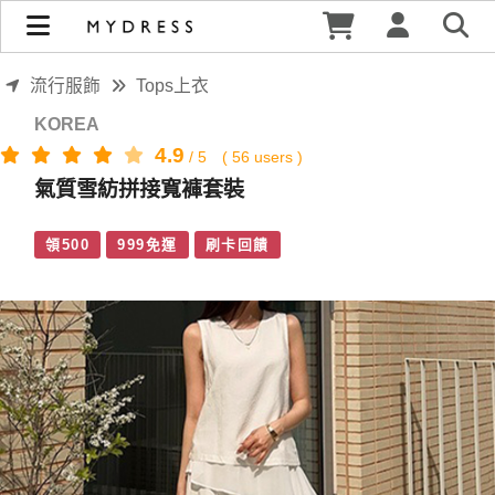
氣質雪紡拼接寬褲套裝 | MYDRESS 時裳韓風
流行服飾
Tops上衣
KOREA
4.9
/
5
(
56
users )
氣質雪紡拼接寬褲套裝
領500
999免運
刷卡回饋