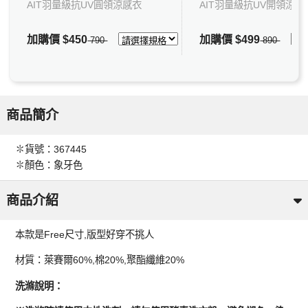
AIT羽量級抗UV圓領涼感衣
AIT羽量級抗UV開領涼感
加購價
$450
加購價
$499
790
890
商品簡介
✽貨號：367445
✽顏色：象牙色
商品介紹
本款是Free尺寸,版型好穿不挑人
材質：萊賽爾60%,棉20%,聚酯纖維20%
洗滌說明：