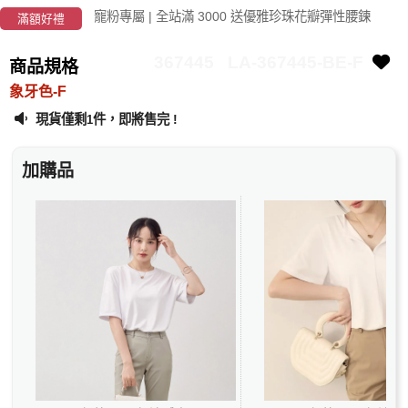
寵粉專屬 | 全站滿 3000 送優雅珍珠花瓣彈性腰鍊
滿額好禮
367445
LA-367445-BE-F
商品規格
象牙色-F
現貨僅剩
件，即將售完 !
1
加購品