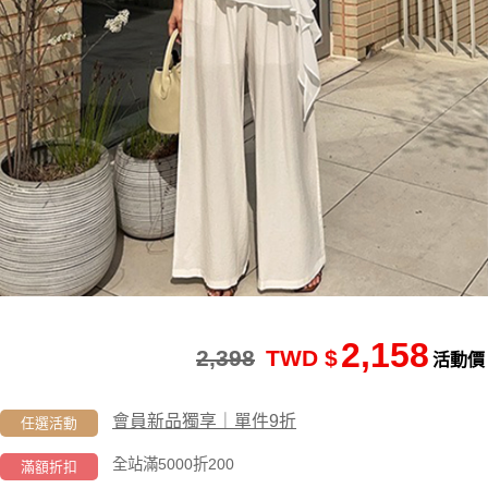
2,158
2,398
TWD $
活動價
會員新品獨享｜單件9折
任選活動
全站滿5000折200
滿額折扣