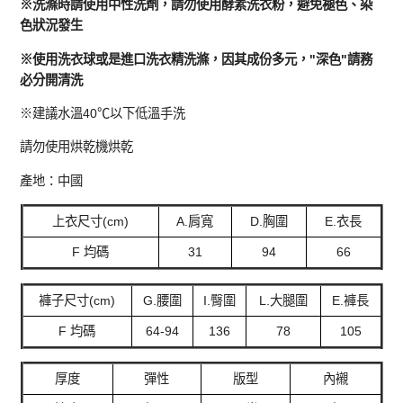
※洗滌時請使用中性洗劑，請勿使用酵素洗衣粉，避免褪色、染
色狀況發生
※使用洗衣球或是進口洗衣精洗滌，因其成份多元，"深色"請務
必分開清洗
※建議水溫40℃以下低溫手洗
請勿使用烘乾機烘乾
產地：中國
上衣尺寸(cm)
A.肩寬
D.胸圍
E.衣長
F 均碼
31
94
66
褲子尺寸(cm)
G.腰圍
I.臀圍
L.大腿圍
E.褲長
F 均碼
64-94
136
78
105
厚度
彈性
版型
內襯