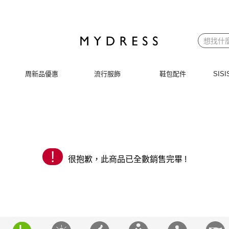
 | MYDRESS 時裳韓風
周新品優惠
流行服飾
鞋包配件
SI
!
很抱歉，此商品已全數銷售完畢 !