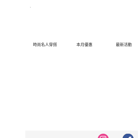
修身洋裝發熱衣小可愛 韓國牛仔褲穿搭都在 - MYDRESS 時裳韓風
.
時尚名人穿搭
本月優惠
最新活動