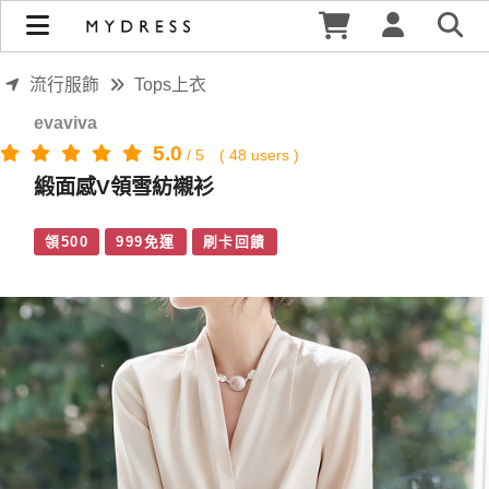
緞面感V領雪紡襯衫 | MYDRESS 時裳韓風
流行服飾
Tops上衣
evaviva
5.0
/
5
(
48
users )
緞面感V領雪紡襯衫
領500
999免運
刷卡回饋