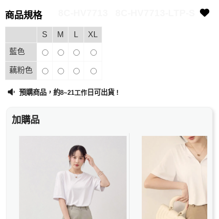
8C-HV7713
8C-HV7713-LTP-S
商品規格
S
M
L
XL
藍色
藕粉色
預購商品，約
日可出貨 !
8~21工作
加購品