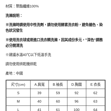
材質：聚酯纖維100%
洗滌說明：
※洗滌時請使用中性洗劑，請勿使用酵素洗衣粉，避免褪色、染
色狀況發生
※使用洗衣球或是進口洗衣精洗滌，因其成份多元，"深色"請務
必分開清洗
※建議水溫40℃以下低溫手洗
請勿使用烘乾機烘乾
產地：中國
尺寸(cm)
A.肩寬
B.袖長
D.胸圍
E.衣長
S
39
59
92
62
M
40
60
96
63
L
41
61
100
64