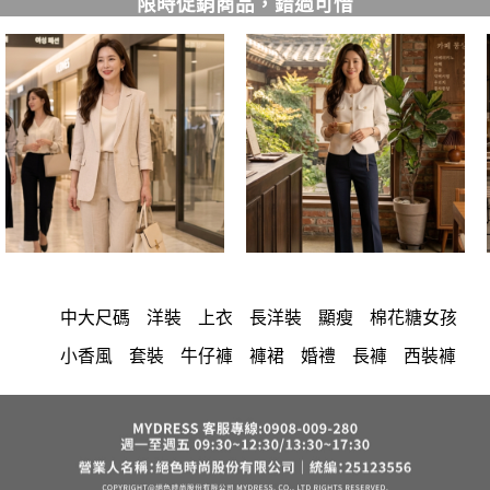
限時促銷商品，錯過可惜
中大尺碼
洋裝
上衣
長洋裝
顯瘦
棉花糖女孩
小香風
套裝
牛仔褲
褲裙
婚禮
長褲
西裝褲
雪紡
正韓 洋裝
涼感
短洋裝
裙子
洋裝 大衣 氣質輕熟女外套式連身裙
長裙
襯衫
褲
收腰
針織
短褲
夏天
V領
保暖
禮服
襯衫領