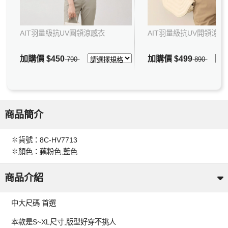
AIT羽量級抗UV圓領涼感衣
AIT羽量級抗UV開領涼感
加購價
$450
加購價
$499
790
890
商品簡介
✽貨號：8C-HV7713
✽顏色：藕粉色,藍色
商品介紹
中大尺碼 首選
本款是S~XL尺寸,版型好穿不挑人