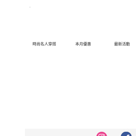
修身洋裝發熱衣小可愛 韓國牛仔褲穿搭都在 - MYDRESS 時裳韓風
.
時尚名人穿搭
本月優惠
最新活動