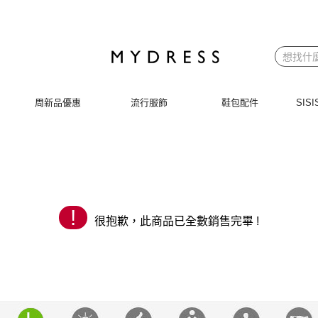
 | MYDRESS 時裳韓風
周新品優惠
流行服飾
鞋包配件
SI
!
很抱歉，此商品已全數銷售完畢 !