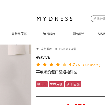
周新品優惠
流行服飾
鞋包配件
SI
流行服飾
Dresses 洋裝
evaviva
4.7
/
5
(
52
users )
華麗婉約假口袋短袖洋裝
領500
999免運
刷卡回饋