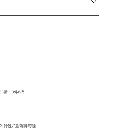
85折、3件8折
 送優雅珍珠花瓣彈性腰鍊