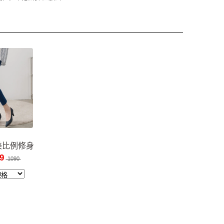
美比例修身
褲
9
1090