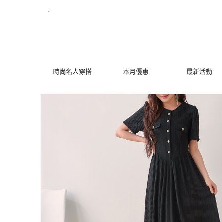
華麗婉約假口袋短袖洋裝 | MYDRESS 時裳韓風
.
時尚名人穿搭
本月優惠
最新活動