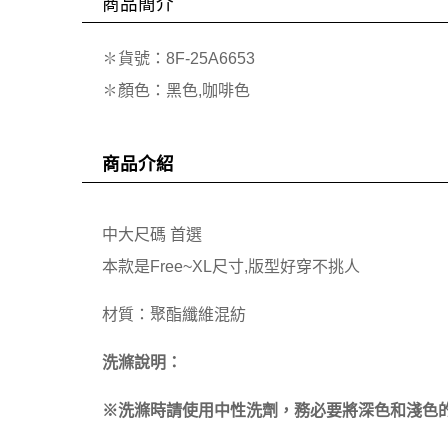
商品簡介
✽貨號：8F-25A6653
✽顏色：黑色,咖啡色
商品介紹
中大尺碼 首選
本款是Free~XL尺寸,版型好穿不挑人
材質：聚酯纖維混紡
洗滌說明：
※洗滌時請使用中性洗劑，務必要將深色和淺色