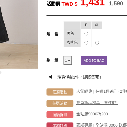
1,431
1,590
TWD $
活動價
F
XL
黑色
規格
咖啡色
數量
-F
現貨僅剩
件，即將售完 !
1
人氣經典 | 任選1件9折、2件
任選活動
會員新品獨享｜單件9折
任選活動
全站滿5000折200
滿額折扣
寵粉專屬 | 全站滿 3000
滿額好禮