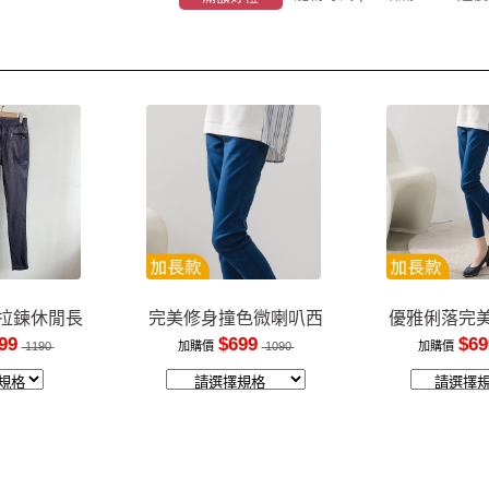
拉鍊休閒長
完美修身撞色微喇叭西
優雅俐落完
褲
裝褲
長
99
$699
$69
1190
加購價
1090
加購價