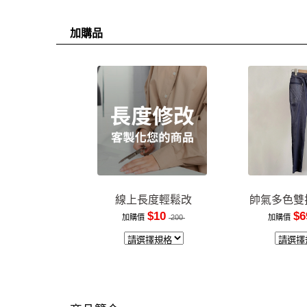
加購品
線上長度輕鬆改
帥氣多色雙
$10
$6
加購價
200
加購價