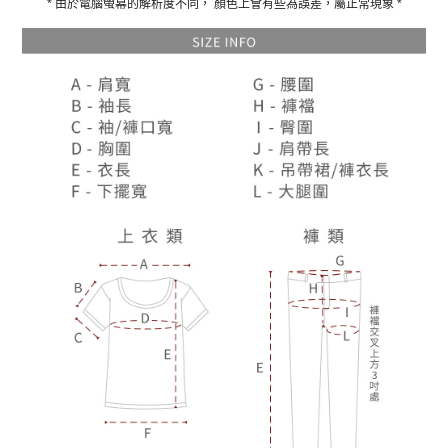
* 由於電腦螢幕的解析度不同， 顏色上會有些為誤差，屬正常現象 *