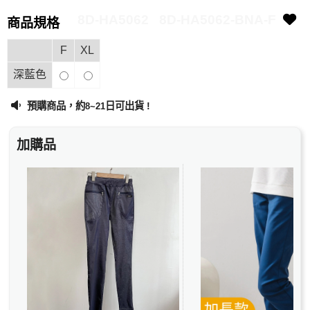
8D-HA5062
8D-HA5062-BNA-F
商品規格
F
XL
深藍色
預購商品，約
日可出貨 !
8~21
加購品