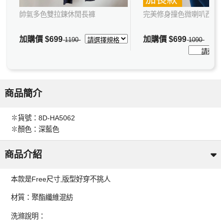
帥氣多色雙拉鍊休閒長褲
完美修身撞色微喇叭西裝
加購價
$699
加購價
$699
1190
1090
商品簡介
✽貨號：8D-HA5062
✽顏色：深藍色
商品介紹
本款是Free尺寸,版型好穿不挑人
材質：聚酯纖維混紡
洗滌說明：