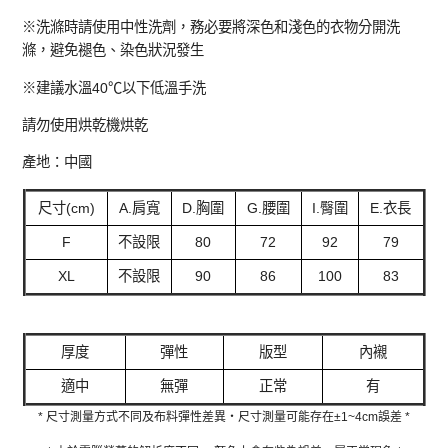
※洗滌時請使用中性洗劑，務必要將深色和淺色的衣物分開洗
滌，避免褪色、染色狀況發生
※建議水溫40℃以下低溫手洗
請勿使用烘乾機烘乾
產地：中國
尺寸(cm)
A.肩寬
D.胸圍
G.腰圍
I.臀圍
E.衣長
F
不設限
80
72
92
79
XL
不設限
90
86
100
83
厚度
彈性
版型
內襯
適中
無彈
正常
有
* 尺寸測量方式不同及布料彈性差異‧尺寸測量可能存在±1~4cm誤差 *