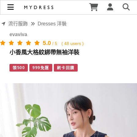
小香風大格紋綁帶無袖洋裝 | MYDRESS 時裳韓風
流行服飾
Dresses 洋裝
evaviva
5.0
/
5
(
48
users )
小香風大格紋綁帶無袖洋裝
領500
999免運
刷卡回饋