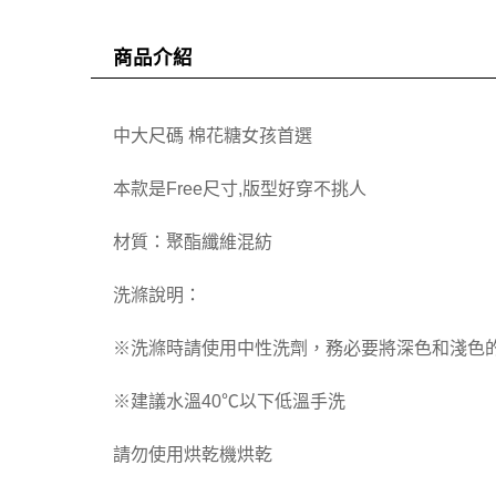
商品介紹
中大尺碼 棉花糖女孩首選
本款是Free尺寸,版型好穿不挑人
材質：聚酯纖維混紡
洗滌說明：
※洗滌時請使用中性洗劑，務必要將深色和淺色
※建議水溫40℃以下低溫手洗
請勿使用烘乾機烘乾