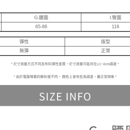
G.腰圍
I.臀圍
65-86
116
彈性
版型
無彈
正常
* 尺寸測量方式不同及布料彈性差異‧尺寸測量可能存在±1~4cm誤差 *
* 由於電腦螢幕的解析度不同， 顏色上會有些為誤差，屬正常現象 *