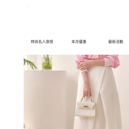
時尚交叉蓋片設計長裙 | MYDRESS 時裳韓風
.
時尚名人穿搭
本月優惠
最新活動