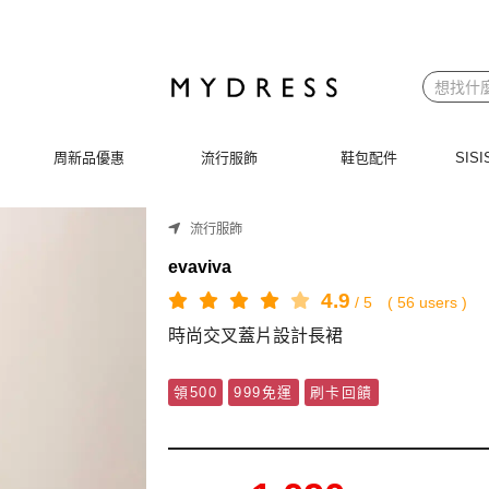
周新品優惠
流行服飾
鞋包配件
SI
流行服飾
evaviva
4.9
/
5
(
56
users )
時尚交叉蓋片設計長裙
領500
999免運
刷卡回饋