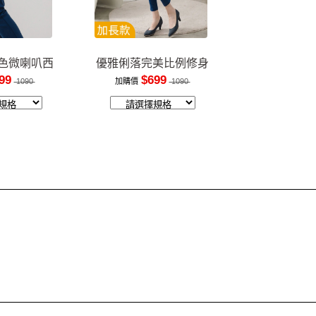
色微喇叭西
優雅俐落完美比例修身
褲
長褲
99
$699
1090
加購價
1090