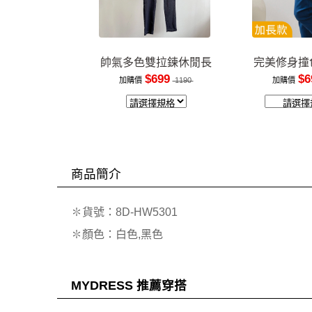
帥氣多色雙拉鍊休閒長
完美修身撞
褲
裝
$699
$6
加購價
1190
加購價
商品簡介
✽貨號：8D-HW5301
✽顏色：白色,黑色
MYDRESS 推薦穿搭