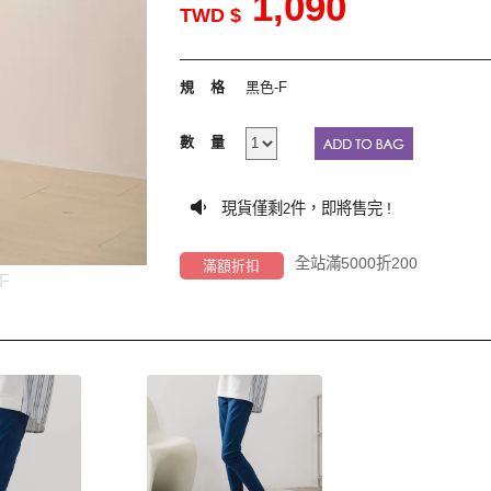
1,090
TWD $
規格
黑色-F
數量
現貨僅剩
件，即將售完 !
2
全站滿5000折200
滿額折扣
F