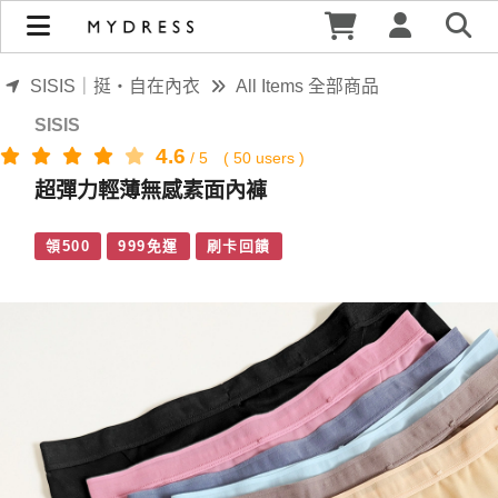
超彈力輕薄無感素面內褲 | MYDRESS 時裳韓風
SISIS｜挺‧自在內衣
All Items 全部商品
SISIS
4.6
/
5
(
50
users )
超彈力輕薄無感素面內褲
領500
999免運
刷卡回饋