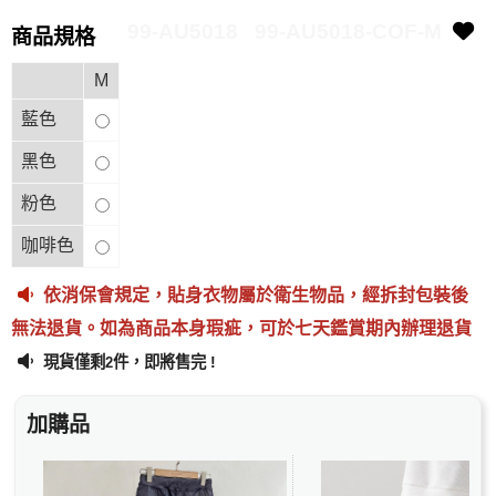
99-AU5018
99-AU5018-COF-M
商品規格
M
藍色
黑色
粉色
咖啡色
依消保會規定，貼身衣物屬於衛生物品，經拆封包裝後
無法退貨。如為商品本身瑕疵，可於七天鑑賞期內辦理退貨
現貨僅剩
件，即將售完 !
2
加購品