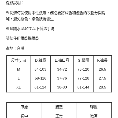
洗滌說明：
※洗滌時請使用中性洗劑，務必要將深色和淺色的衣物分開洗
滌，避免褪色、染色狀況發生
※建議水溫40℃以下低溫手洗
請勿使用烘乾機烘乾
產地：台灣
尺寸(cm)
D.褲寬
E.褲口寬
G.臀圍
F.褲長
M
54-103
34-72
75-120
26.5
L
59-116
37-76
77-128
27.5
XL
61-124
38-80
81-144
28.5
厚度
版型
彈性
適中
正常
微彈