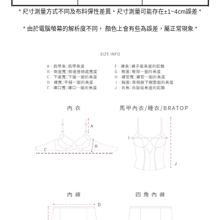
* 尺寸測量方式不同及布料彈性差異‧尺寸測量可能存在±1~4cm誤差 *
* 由於電腦螢幕的解析度不同， 顏色上會有些為誤差，屬正常現象 *