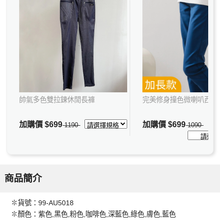
帥氣多色雙拉鍊休閒長褲
完美修身撞色微喇叭西裝
加購價
$699
加購價
$699
1190
1090
商品簡介
✽貨號：99-AU5018
✽顏色：紫色,黑色,粉色,咖啡色,深藍色,綠色,膚色,藍色