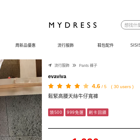
周新品優惠
流行服飾
鞋包配件
SI
流行服飾
Pants 褲子
evaviva
4.6
/
5
(
30
users )
鬆緊高腰天絲牛仔寬褲
領500
999免運
刷卡回饋