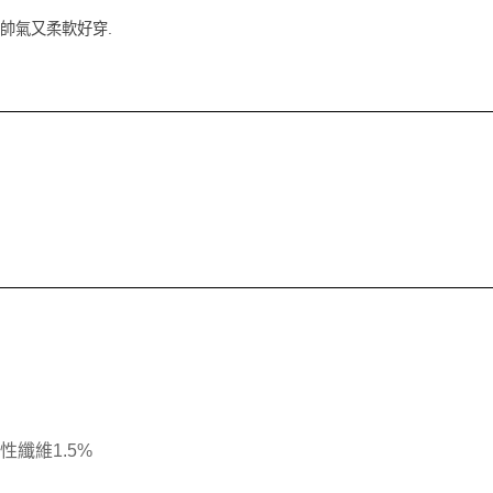
帥氣又柔軟好穿.
彈性纖維1.5%