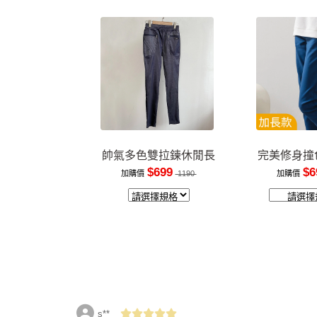
帥氣多色雙拉鍊休閒長
完美修身撞
褲
裝
$699
$6
加購價
1190
加購價
s**