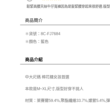
鬆緊高腰天絲牛仔寬褲因為是髮緊腰穿起來很舒適.版型
商品簡介
✽貨號：8C-FJ7684
✽顏色：藍色
商品介紹
中大尺碼 棉花糖女孩首選
本款是M~XL尺寸,版型好穿不挑人
材質：萊賽爾59.4%,聚酯纖維33.7%,嫘縈5.4%,