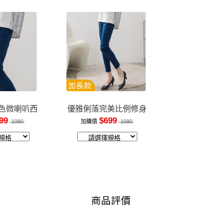
色微喇叭西
優雅俐落完美比例修身
褲
長褲
99
$699
1090
加購價
1090
商品評價