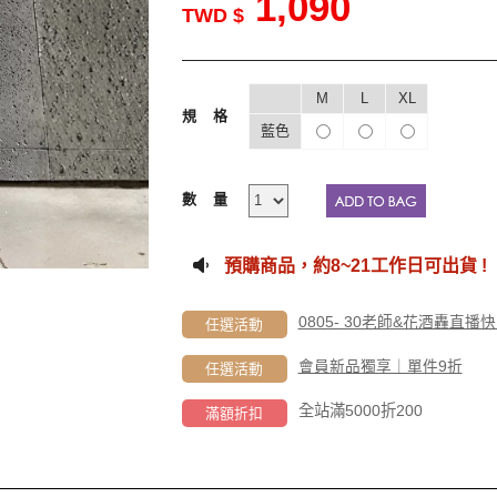
1,090
TWD $
M
L
XL
規格
藍色
數量
預購商品，約
8~21工作
日可出貨 !
0805- 30老師&花酒轟直
任選活動
會員新品獨享｜單件9折
任選活動
全站滿5000折200
滿額折扣