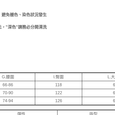
，避免褪色、染色狀況發生
，"深色"請務必分開清洗
G.腰圍
I.臀圍
L.
66-86
118
70-90
122
74-94
126
彈性
版型