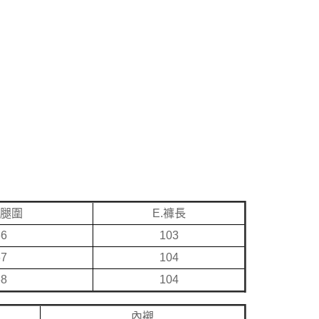
大腿圍
E.褲長
66
103
67
104
68
104
內襯