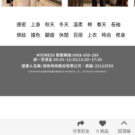
速密
上身
秋天
冬天
溫柔
棉
春天
長袖
條紋
撞色
顯瘦
休閒
百搭
上衣
時尚
修身
圓領
拼接
氣質
洋裝
中大尺碼
長洋裝
小香風
套裝
棉花糖女孩
褲裙
婚禮
牛仔褲
西裝褲
長裙
雪紡
V領
裙子
襯衫
正韓 洋裝
短洋裝
褲
針織
連身褲
裙
保暖
寬褲
禮服
背心
外套
內衣
西裝
收腰
短褲
洋裝 大衣 氣質輕熟女外套式連身裙
鴨絨
七分袖
涼感
夏天
絲巾
V領 洋裝
小禮服
亞麻
西裝外套
下身
長褲
宴會
成套內衣
帽
正韓空運
紅色
小個子女孩
雪紡上衣
中大
法式
分享好友
0 商品
回頂端