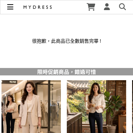
修身洋裝發熱衣小可愛 韓國牛仔褲穿搭都在 - MYDRESS 時裳
韓風 | MYDRESS 時裳韓風
很抱歉，此商品已全數銷售完畢 !
限時促銷商品，錯過可惜