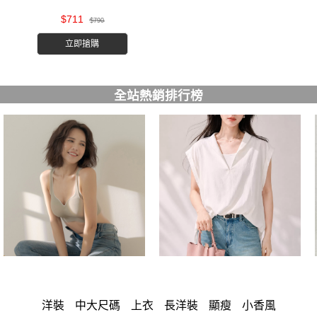
$711
$790
立即搶購
全站熱銷排行榜
洋裝
中大尺碼
上衣
長洋裝
顯瘦
小香風