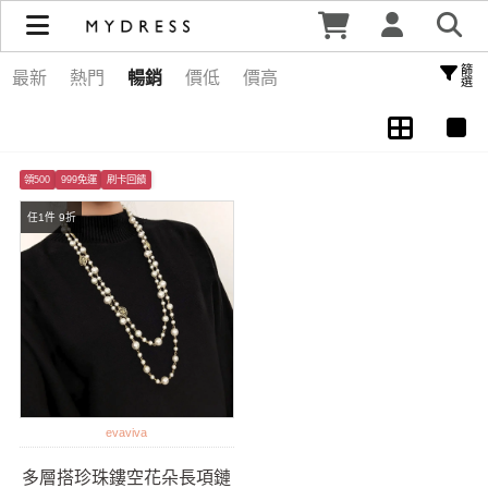
Necklace 項鍊 | MYDRESS 時裳韓風
篩選
最新
熱門
暢銷
價低
價高
領500
999免運
刷卡回饋
任1件 9折
evaviva
多層搭珍珠鏤空花朵長項鏈