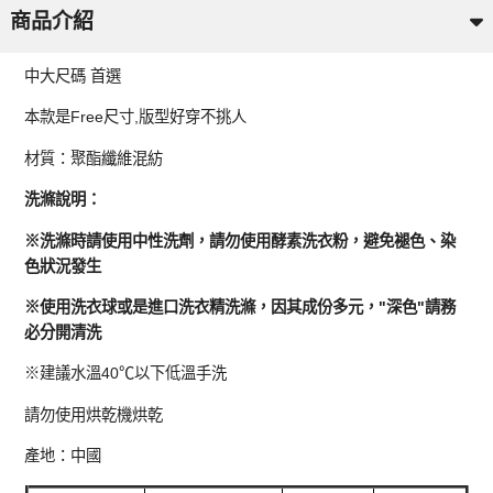
商品介紹
中大尺碼 首選
本款是Free尺寸,版型好穿不挑人
材質：聚酯纖維混紡
洗滌說明：
※洗滌時請使用中性洗劑，請勿使用酵素洗衣粉，避免褪色、染
色狀況發生
※使用洗衣球或是進口洗衣精洗滌，因其成份多元，"深色"請務
必分開清洗
※建議水溫40℃以下低溫手洗
請勿使用烘乾機烘乾
產地：中國