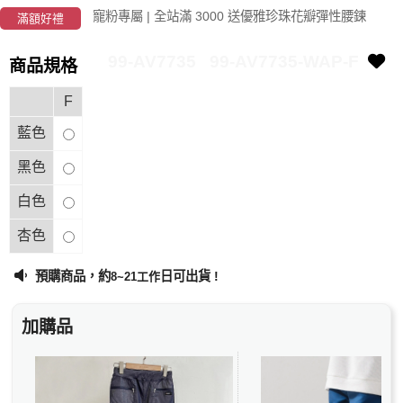
寵粉專屬 | 全站滿 3000 送優雅珍珠花瓣彈性腰鍊
滿額好禮
99-AV7735
99-AV7735-WAP-F
商品規格
F
藍色
黑色
白色
杏色
預購商品，約
日可出貨 !
8~21工作
加購品