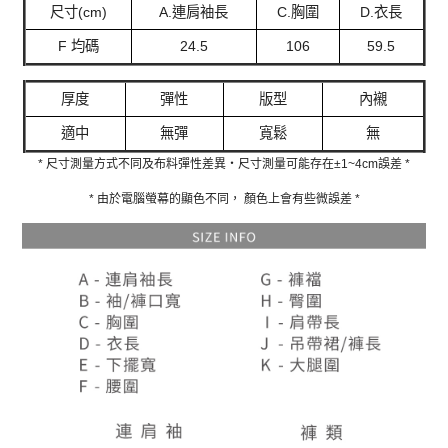
尺寸(cm)
A.連肩袖長
C.胸圍
D.衣長
F 均碼
24.5
106
59.5
厚度
彈性
版型
內襯
適中
無彈
寬鬆
無
* 尺寸測量方式不同及布料彈性差異‧尺寸測量可能存在±1~4cm誤差 *
* 由於電腦螢幕的顯色不同， 顏色上會有些微誤差 *