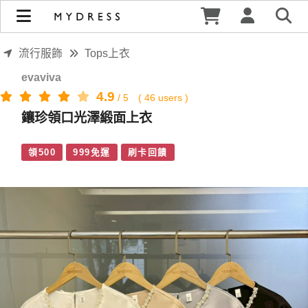
鑲珍領口光澤緞面上衣 | MYDRESS 時裳韓風
流行服飾
Tops上衣
evaviva
4.9
/
5
(
46
users )
鑲珍領口光澤緞面上衣
領500
999免運
刷卡回饋