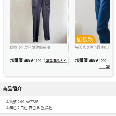
帥氣多色雙拉鍊休閒長褲
完美修身撞色微喇叭西裝
加購價
$699
加購價
$699
1190
1090
商品簡介
✽貨號：99-AV7735
✽顏色：白色,杏色,藍色,黑色