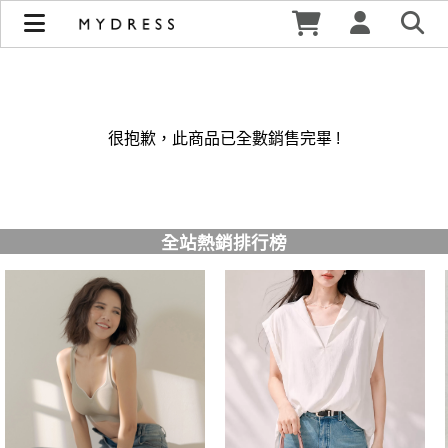
修身洋裝發熱衣小可愛 韓國牛仔褲穿搭都在 - MYDRESS 時裳
韓風 | MYDRESS 時裳韓風
很抱歉，此商品已全數銷售完畢 !
全站熱銷排行榜