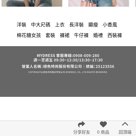
洋裝
中大尺碼
上衣
長洋裝
顯瘦
小香風
棉花糖女孩
套裝
褲裙
牛仔褲
婚禮
西裝褲
長裙
雪紡
長褲
裙子
短洋裝
襯衫
v領
正韓 洋裝
寬褲
針織
裙
褲
內衣
上身
禮服
連身褲
保暖
背心
氣質
洋裝 大衣 氣質輕熟女外套式連身裙
西裝
收腰
外套
鴨絨
短褲
時尚
棉質
夏天
七分袖
雪紡上衣
長袖上衣
小禮服
V領 洋裝
亞麻
鬆緊腰
紅色
帽
涼感
正韓空運
成套內衣
假兩件
長袖
修身
6532
短袖
罩衫
束腹
中大
法式
宴會
西裝外套
下身
鞋子
7579
腰鍊
分享好友
0 商品
回頂端