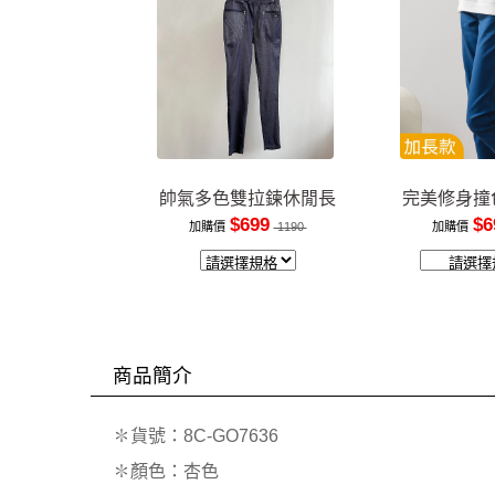
帥氣多色雙拉鍊休閒長
完美修身撞
褲
裝
$699
$6
加購價
1190
加購價
商品簡介
✽貨號：8C-GO7636
✽顏色：杏色