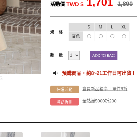
1,701
1,890
TWD $
活動價
S
M
L
XL
規格
杏色
數量
預購商品，約
8~21工作
日可出貨 !
S
會員新品獨享｜單件9折
任選活動
全站滿5000折200
滿額折扣