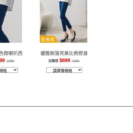
色微喇叭西
優雅俐落完美比例修身
褲
長褲
99
$699
1090
加購價
1090