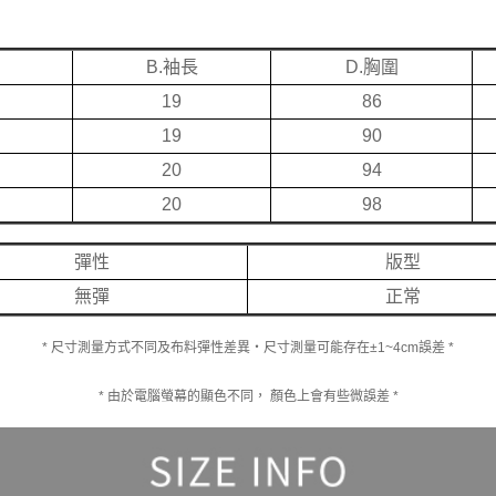
B.袖長
D.胸圍
19
86
19
90
20
94
20
98
彈性
版型
無彈
正常
* 尺寸測量方式不同及布料彈性差異‧尺寸測量可能存在±1~4cm誤差 *
* 由於電腦螢幕的顯色不同， 顏色上會有些微誤差 *