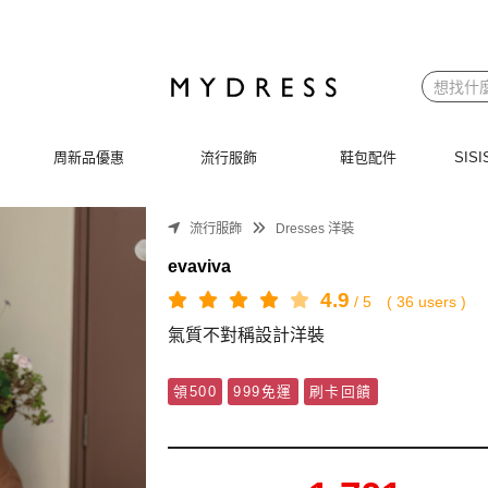
周新品優惠
流行服飾
鞋包配件
SI
流行服飾
Dresses 洋裝
evaviva
4.9
/
5
(
36
users )
氣質不對稱設計洋裝
領500
999免運
刷卡回饋