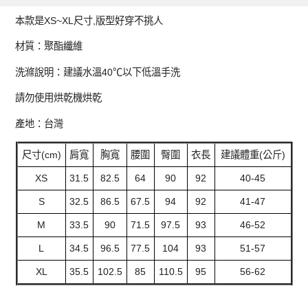
本款是XS~XL尺寸,版型好穿不挑人
材質：聚酯纖維
洗滌說明：建議水溫40℃以下低溫手洗
請勿使用烘乾機烘乾
產地：台灣
尺寸(cm)
肩寬
胸寬
腰圍
臀圍
衣長
建議體重(公斤)
XS
31.5
82.5
64
90
92
40-45
S
32.5
86.5
67.5
94
92
41-47
M
33.5
90
71.5
97.5
93
46-52
L
34.5
96.5
77.5
104
93
51-57
XL
35.5
102.5
85
110.5
95
56-62