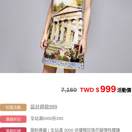
999
7,160
TWD $
活動價
設計師款999
任選活動
全站滿5000折200
滿額折扣
寵粉專屬 | 全站滿 3000 送優雅珍珠花瓣彈性腰鍊
滿額好禮