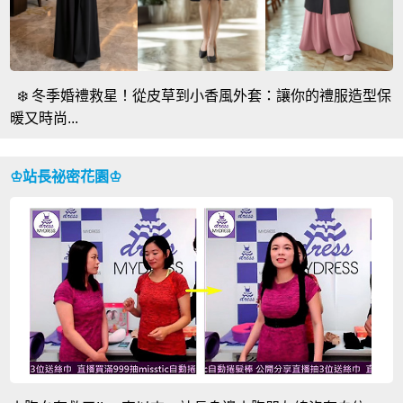
❄️ 冬季婚禮救星！從皮草到小香風外套：讓你的禮服造型保
暖又時尚...
♔站長祕密花園♔