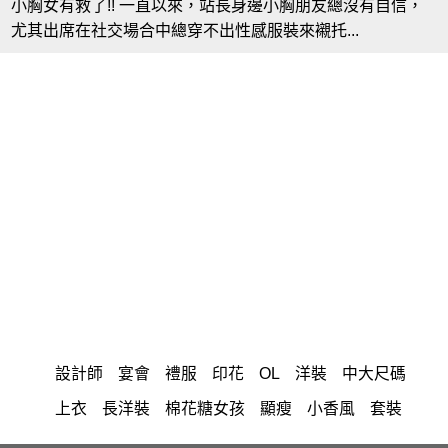
小胸女有救了!! 一直以來，站長身邊小胸朋友總沒有自信，
尤其出席在社交場合中總穿不出性感服裝來襯托...
設計師
宴會
禮服
印花
OL
洋裝
中大尺碼
上衣
長洋裝
棉花糖女孩
顯瘦
小香風
套裝
褲裙
婚禮
牛仔褲
涼感
西裝褲
正韓 洋裝
長褲