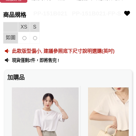
PP-151B021
PP-151B021-FP-S
商品規格
XS
S
如圖
此款版型偏小, 建議參照底下尺寸說明選購(英吋)
現貨僅剩
件，即將售完 !
2
加購品