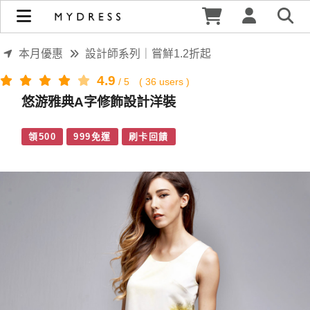
悠游雅典A字修飾設計洋裝 | MYDRESS 時裳韓風
本月優惠
設計師系列｜嘗鮮1.2折起
4.9
/
5
(
36
users )
悠游雅典A字修飾設計洋裝
領500
999免運
刷卡回饋