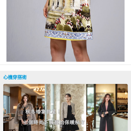
心機穿搭術