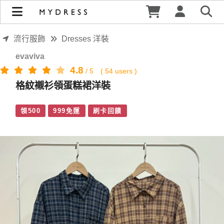
格紋襯衫領蛋糕裙洋裝 | MYDRESS 時裳韓風
流行服飾
Dresses 洋裝
evaviva
4.8
/
5
(
54
users )
格紋襯衫領蛋糕裙洋裝
領500
999免運
刷卡回饋