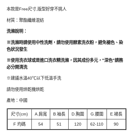
本款是Free尺寸,版型好穿不挑人
材質：聚酯纖維混紡
洗滌說明：
※洗滌時請使用中性洗劑，請勿使用酵素洗衣粉，避免褪色、染
色狀況發生
※使用洗衣球或是進口洗衣精洗滌，因其成份多元，"深色"請務
必分開清洗
※建議水溫40℃以下低溫手洗
請勿使用烘乾機烘乾
產地：中國
尺寸(cm)
A.肩寬
B.袖長
D.胸圍
G.腰圍
E.裙長
F 均碼
54
51
120
62-110
90