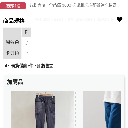
寵粉專屬 | 全站滿 3000 送優雅珍珠花瓣彈性腰鍊
滿額好禮
99-AV7460
99-AV7460-ASD-F
商品規格
F
深藍色
卡其色
現貨僅剩
件，即將售完 !
3
加購品