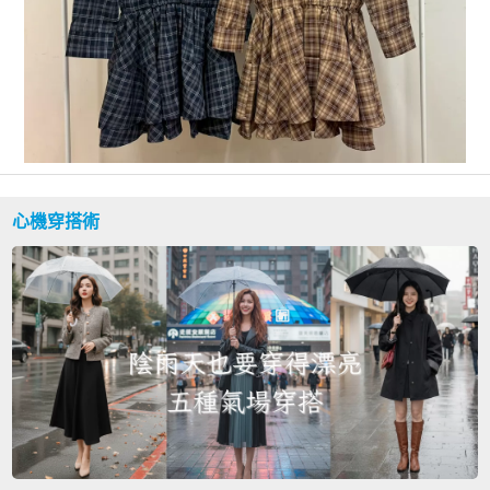
心機穿搭術