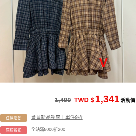
1,341
1,490
TWD $
活動價
會員新品獨享｜單件9折
任選活動
全站滿5000折200
滿額折扣