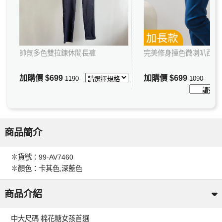
帥氣多色雙拉鍊休閒長褲
完美修身撞色微喇叭西裝
加購價
$699
加購價
$699
1190
1090
商品簡介
✽貨號：99-AV7460
✽顏色：卡其色,深藍色
商品介紹
中大尺碼 棉花糖女孩首選