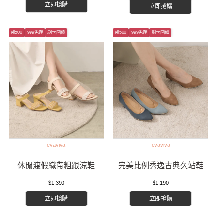
立即搶購
立即搶購
領500
999免運
刷卡回饋
領500
999免運
刷卡回饋
evaviva
evaviva
休閒渡假織帶粗跟涼鞋
完美比例秀逸古典久站鞋
$1,390
$1,190
立即搶購
立即搶購