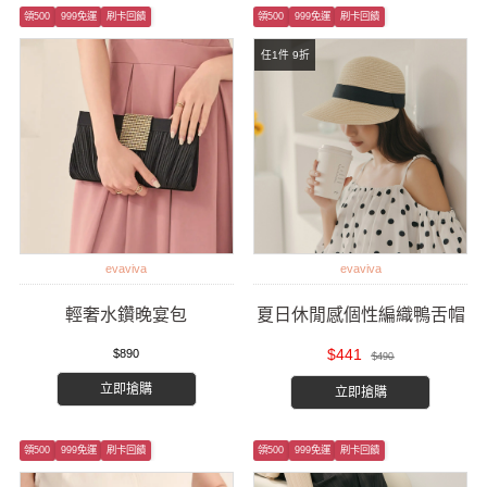
領500
999免運
刷卡回饋
領500
999免運
刷卡回饋
任1件 9折
evaviva
evaviva
輕奢水鑽晚宴包
夏日休閒感個性編織鴨舌帽
$441
$890
$490
立即搶購
立即搶購
領500
999免運
刷卡回饋
領500
999免運
刷卡回饋