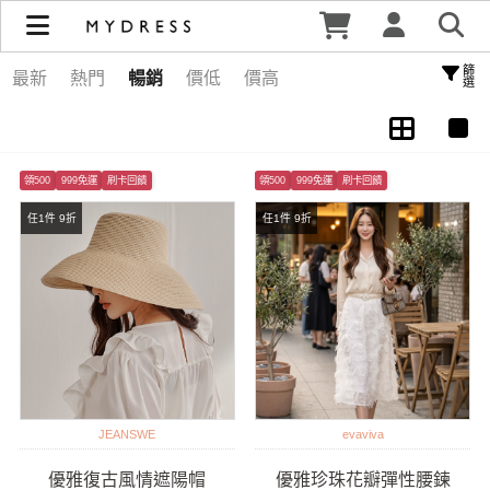
鞋包配件 | MYDRESS 時裳韓風
篩選
最新
熱門
暢銷
價低
價高
領500
999免運
刷卡回饋
領500
999免運
刷卡回饋
任1件 9折
任1件 9折
JEANSWE
evaviva
優雅復古風情遮陽帽
優雅珍珠花瓣彈性腰鍊