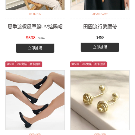
KOREA
JEANSWE
夏季渡假風草編UV遮陽帽
田園流行繫腰帶
$538
$450
$598
立即搶購
立即搶購
領500
999免運
刷卡回饋
領500
999免運
刷卡回饋
evaviva
evaviva