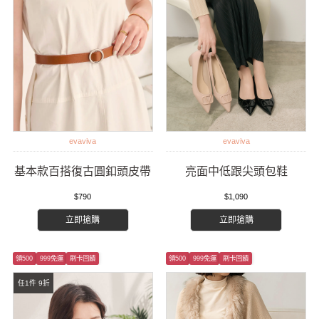
evaviva
evaviva
基本款百搭復古圓釦頭皮帶
亮面中低跟尖頭包鞋
$790
$1,090
立即搶購
立即搶購
領500
999免運
刷卡回饋
領500
999免運
刷卡回饋
任1件 9折