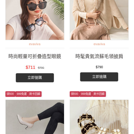
evaviva
evaviva
時尚輕量可折疊造型眼鏡
時髦貴氣流蘇毛領披肩
$711
$790
$790
立即搶購
立即搶購
領500
999免運
刷卡回饋
領500
999免運
刷卡回饋