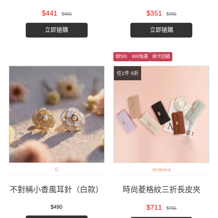
$441
$351
$490
$390
立即搶購
立即搶購
領500
999免運
刷卡回饋
任1件 9折
0
evaviva
不對稱小香風耳針（白款）
時尚菱格紋三折長皮夾
$711
$490
$790