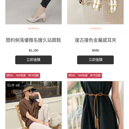
evaviva
evaviva
簡約俐落優雅名媛久站跟鞋
復古撞色金屬感耳夾
$1,190
$490
立即搶購
立即搶購
領500
999免運
刷卡回饋
領500
999免運
刷卡回饋
任1件 9折