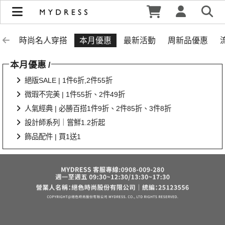
雙12_閃耀歲末派對狂歡季！任選兩件1212 | MYDRESS 時裳韓
風
時尚名人穿搭
本月優惠
最新活動
周新品優惠
本月優惠
/
絕版SALE | 1件6折,2件55折
微瑕不完美 | 1件55折、2件49折
人氣經典 | 必勝百搭1件9折、2件85折、3件8折
設計師系列｜嘗鮮1.2折起
飾品配件 | 買1送1