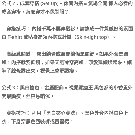
公式 2：成套穿搭 (Set-up) + 休閒內搭 = 氣場全開 懶人必備的
成套穿搭，怎麼穿才不像制服？
穿搭技巧： 內搭千萬不要穿襯衫！請換成一件質感好的素面
白 T-shirt 或貼身高領內搭或針織（Skin-tight top）。
高級感關鍵： 露出鎖骨或頸部線條是關鍵。如果外套是圓
領，內搭就要低領；如果天氣冷穿高領，頭髮建議綁起來，讓
脖子線條露出來，視覺上會更顯瘦。
公式 3：黑白撞色 + 金屬配飾 = 視覺顯瘦王 黑色系的小香風外
套最顯瘦，但容易暗沉。
穿搭技巧： 利用「黑白夾心穿法」。黑色外套內搭白色上
衣，下身穿黑色西裝褲或百褶裙。