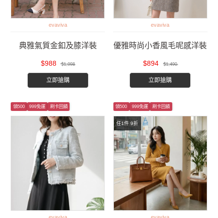
evaviva
evaviva
典雅氣質金釦及膝洋裝
優雅時尚小香風毛呢感洋裝
$988
$894
$1,098
$1,490
立即搶購
立即搶購
領500
999免運
刷卡回饋
領500
999免運
刷卡回饋
任1件 9折
evaviva
evaviva