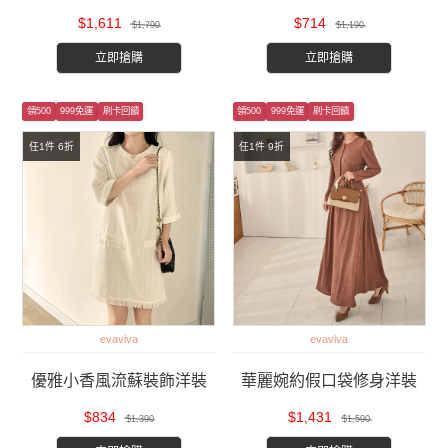
$1,611
$714
$1,790
$1,190
立即搶購
立即搶購
領500
999免運
刷卡回饋
領500
999免運
刷卡回饋
任1件 6折
任1件 9折
evaviva
evaviva
優雅小香風流蘇裝飾洋裝
華麗婉約假口袋修身洋裝
$834
$1,431
$1,390
$1,590