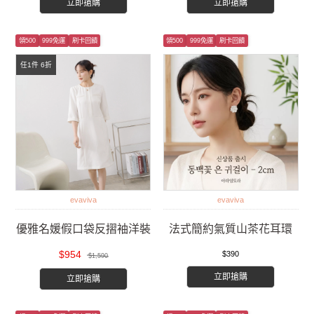
立即搶購
立即搶購
領500
999免運
刷卡回饋
領500
999免運
刷卡回饋
任1件 6折
evaviva
evaviva
優雅名媛假口袋反摺袖洋裝
法式簡約氣質山茶花耳環
$954
$390
$1,590
立即搶購
立即搶購