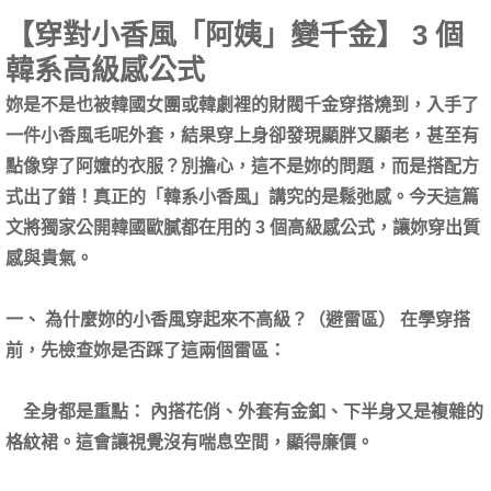
【穿對小香風「阿姨」變千金】 3 個
韓系高級感公式
妳是不是也被韓國女團或韓劇裡的財閥千金穿搭燒到，入手了
一件小香風毛呢外套，結果穿上身卻發現顯胖又顯老，甚至有
點像穿了阿嬤的衣服？別擔心，這不是妳的問題，而是搭配方
式出了錯！真正的「韓系小香風」講究的是鬆弛感。今天這篇
文將獨家公開韓國歐膩都在用的 3 個高級感公式，讓妳穿出質
感與貴氣。
一、 為什麼妳的小香風穿起來不高級？（避雷區） 在學穿搭
前，先檢查妳是否踩了這兩個雷區：
全身都是重點： 內搭花俏、外套有金釦、下半身又是複雜的
格紋裙。這會讓視覺沒有喘息空間，顯得廉價。