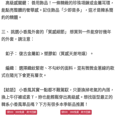
高級感關鍵： 善用飾品！一條精緻的珍珠項鍊或金屬耳環，
能點亮整體的奢華感。記住飾品「少即是多」，這才是韓系簡
約的精髓。
三、 挑選小香風外套的「質感細節」 想買到一件能穿好幾年
的外套，請注意：
釦子： 復古金屬釦 > 塑膠釦（質感天差地遠）。
編織： 選擇織紋緊密、不勾紗的面料，混有微微金蔥線的款
式在陽光下會更有層次。
【結語】 小香風其實一點都不難駕馭，只要換掉老氣的內搭，
換上牛仔褲或素 T，妳也能輕鬆穿出高級感。想找版型最正的
韓系小香風單品嗎？下方有很多本季新品推薦！
領500
999免運
刷卡回饋
領500
999免運
刷卡回饋