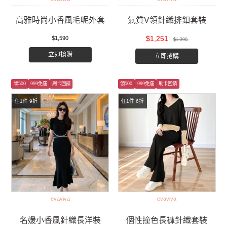
高雅時尚小香風毛呢外套
氣質V領針織排釦套裝
$1,251
$1,590
$1,390
立即搶購
立即搶購
領500
999免運
刷卡回饋
領500
999免運
刷卡回饋
任1件 9折
任1件 6折
evaviva
evaviva
名媛小香風針織長洋裝
個性撞色長褲針織套裝