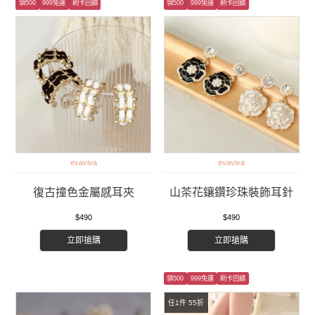
領500
999免運
刷卡回饋
領500
999免運
刷卡回饋
evaviva
evaviva
復古撞色金屬感耳夾
山茶花鑲鑽珍珠裝飾耳針
$490
$490
立即搶購
立即搶購
領500
999免運
刷卡回饋
任1件 55折