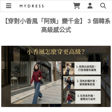
：小香風怎麼穿才不像「阿姨」？掌握這 3 個韓系高級感公
式，秒變財閥千金！ | MYDRESS 時裳韓風
【穿對小香風「阿姨」變千金】 3 個韓系
高級感公式