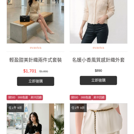
evaviva
evaviva
輕盈甜美針織兩件式套裝
名媛小香風質感針織外套
$1,701
$890
$1,890
立即搶購
立即搶購
領500
999免運
刷卡回饋
領500
999免運
刷卡回饋
任1件 9折
任1件 9折