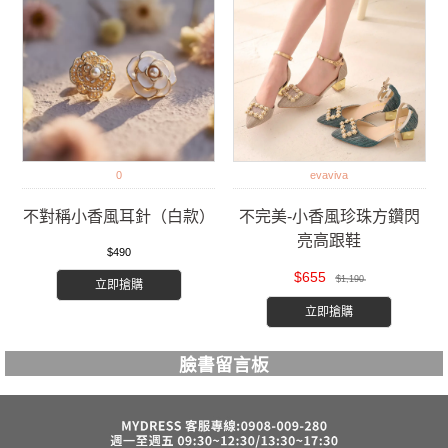
0
evaviva
不對稱小香風耳針（白款）
不完美-小香風珍珠方鑽閃
亮高跟鞋
$490
$655
$1,190
立即搶購
立即搶購
臉書留言板