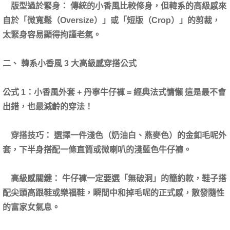
版型過於緊身： 傳統的小香風比較修身，但韓系的高級感來
自於「微寬鬆（Oversize）」或「短版（Crop）」的剪裁，
太緊身容易顯得拘謹老氣。
二、 韓系小香風 3 大高級感穿搭公式
公式 1：小香風外套 + 丹寧牛仔褲 = 經典法式慵懶 這是最不會
出錯，也最減齡的穿法！
穿搭技巧： 選擇一件淺色（奶油白、燕麥色）的金釦毛呢外
套，下半身搭配一條直筒或微喇叭的淺藍色牛仔褲。
高級感關鍵： 牛仔褲一定要選「無破洞」的簡約款，鞋子搭
配尖頭高跟鞋或樂福鞋，瞬間中和掉毛呢的正式感，散發隨性
的富家女氣息。