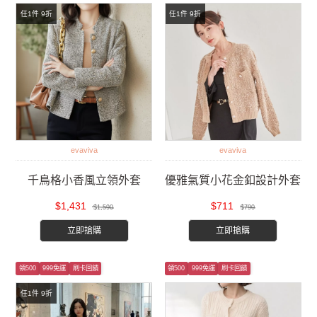
任1件 9折
任1件 9折
evaviva
evaviva
千鳥格小香風立領外套
優雅氣質小花金釦設計外套
$1,431
$711
$1,590
$790
立即搶購
立即搶購
領500
999免運
刷卡回饋
領500
999免運
刷卡回饋
任1件 9折