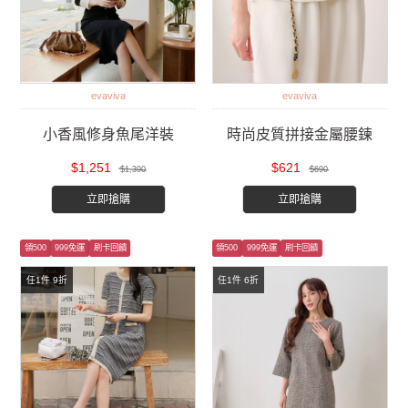
evaviva
evaviva
小香風修身魚尾洋裝
時尚皮質拼接金屬腰鍊
$1,251
$621
$1,390
$690
立即搶購
立即搶購
領500
999免運
刷卡回饋
領500
999免運
刷卡回饋
任1件 9折
任1件 6折