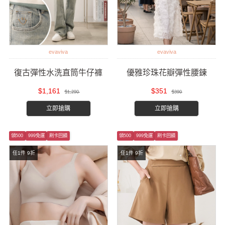
evaviva
evaviva
復古彈性水洗直筒牛仔褲
優雅珍珠花瓣彈性腰鍊
$1,161
$351
$1,290
$390
立即搶購
立即搶購
領500
999免運
刷卡回饋
領500
999免運
刷卡回饋
任1件 9折
任1件 9折