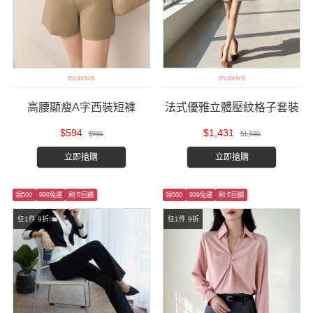
evaviva
evaviva
高腰顯瘦A字西裝短褲
法式優雅立體壓紋格子套裝
$594
$1,431
$990
$1,590
立即搶購
立即搶購
領500
999免運
刷卡回饋
領500
999免運
刷卡回饋
任1件 9折
任1件 9折