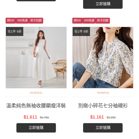
立即搶購
領500
999免運
刷卡回饋
領500
999免運
刷卡回饋
任1件 9折
任1件 9折
evaviva
evaviva
溫柔純色無袖收腰顯瘦洋裝
別緻小碎花七分袖襯衫
$1,611
$1,161
$1,790
$1,290
立即搶購
立即搶購