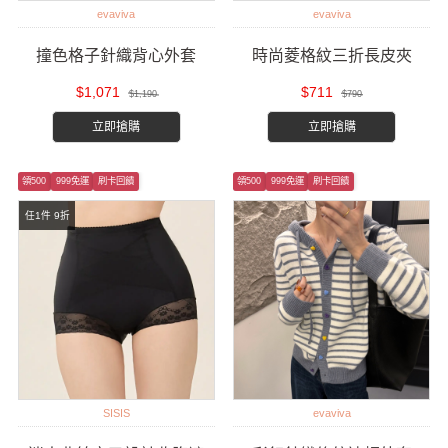
evaviva
evaviva
撞色格子針織背心外套
時尚菱格紋三折長皮夾
$1,071
$711
$1,190
$790
立即搶購
立即搶購
領500
999免運
刷卡回饋
領500
999免運
刷卡回饋
任1件 9折
SISIS
evaviva