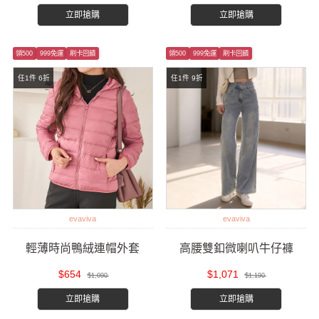
立即搶購
立即搶購
領500
999免運
刷卡回饋
領500
999免運
刷卡回饋
任1件 6折
任1件 9折
evaviva
evaviva
輕薄時尚鴨絨連帽外套
高腰雙釦微喇叭牛仔褲
$654
$1,071
$1,090
$1,190
立即搶購
立即搶購