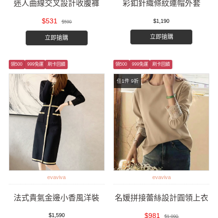
迷人曲線交叉設計收腹褲
彩釦針織條紋連帽外套
$531
$1,190
$590
立即搶購
立即搶購
領500
999免運
刷卡回饋
領500
999免運
刷卡回饋
任1件 9折
evaviva
evaviva
法式貴氣金邊小香風洋裝
名媛拼接蕾絲設計圓領上衣
$981
$1,590
$1,090