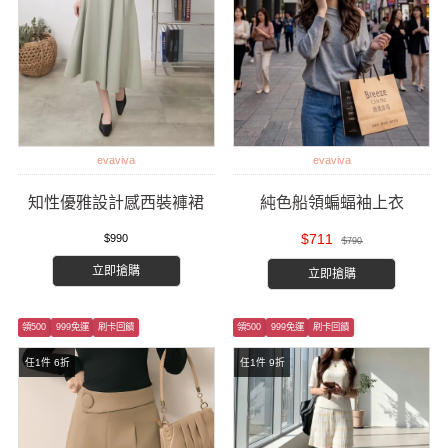
evaviva
evaviva
知性優雅設計感西裝褲裙
純色船領蝙蝠袖上衣
$711
$990
$790
立即搶購
立即搶購
領500
999免運
刷卡回饋
領500
999免運
刷卡回饋
任1件 6折
任1件 9折