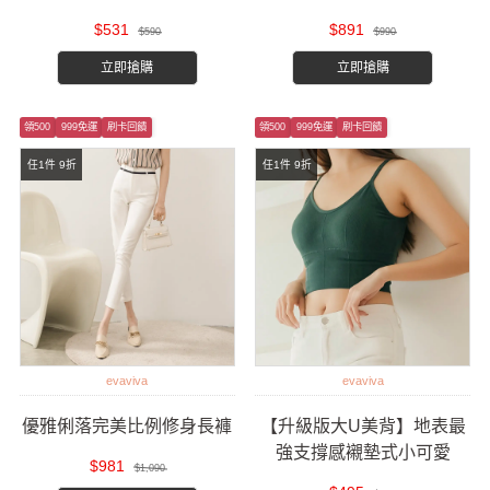
$531
$891
$590
$990
立即搶購
立即搶購
領500
999免運
刷卡回饋
領500
999免運
刷卡回饋
任1件 9折
任1件 9折
evaviva
evaviva
優雅俐落完美比例修身長褲
【升級版大U美背】地表最
強支撐感襯墊式小可愛
$981
$1,090