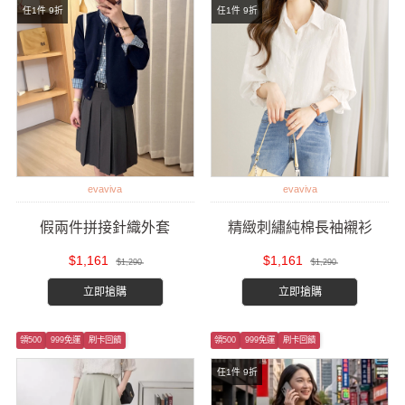
任1件 9折
任1件 9折
evaviva
evaviva
假兩件拼接針織外套
精緻刺繡純棉長袖襯衫
$1,161
$1,161
$1,290
$1,290
立即搶購
立即搶購
領500
999免運
刷卡回饋
領500
999免運
刷卡回饋
任1件 9折