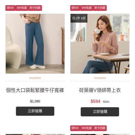
領500
999免運
刷卡回饋
領500
999免運
刷卡回饋
任1件 6折
evaviva
evaviva
個性大口袋鬆緊腰牛仔寬褲
荷葉邊V領綁帶上衣
$594
$1,090
$990
立即搶購
立即搶購
領500
999免運
刷卡回饋