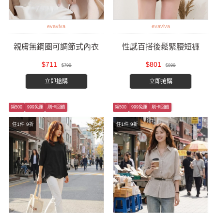
evaviva
evaviva
親膚無鋼圈可調節式內衣
性感百搭後鬆緊腰短褲
$711
$801
$790
$890
立即搶購
立即搶購
領500
999免運
刷卡回饋
領500
999免運
刷卡回饋
任1件 9折
任1件 9折