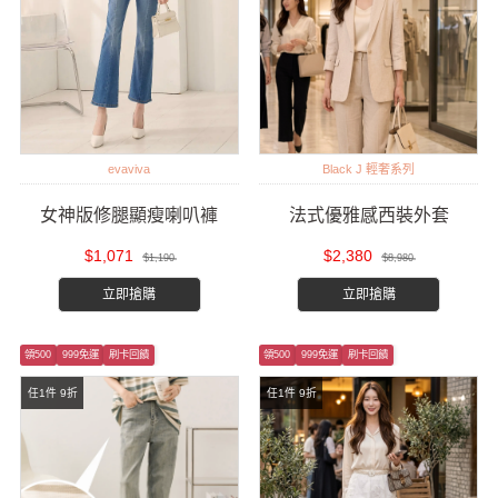
evaviva
Black J 輕奢系列
女神版修腿顯瘦喇叭褲
法式優雅感西裝外套
$1,071
$2,380
$1,190
$8,980
立即搶購
立即搶購
領500
999免運
刷卡回饋
領500
999免運
刷卡回饋
任1件 9折
任1件 9折