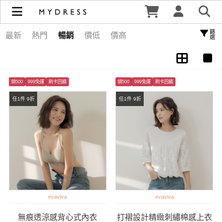
秋冬 : 流行服飾 | MYDRESS 時裳韓風
篩選
最新
熱門
暢銷
價低
價高
領500
999免運
刷卡回饋
領500
999免運
刷卡回饋
任1件 9折
任1件 9折
evaviva
evaviva
無痕透涼感背心式內衣
打褶設計精緻刺繡棉感上衣