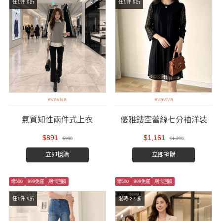
任1件 9折
任1件 9折
evaviva
evaviva
氣質知性兩件式上衣
優雅鏤空蕾絲七分袖洋裝
$891
$1,161
$990
$1,290
立即搶購
立即搶購
領500
999免運
刷卡回饋
領500
999免運
刷卡回饋
任1件 9折
限時 27 折