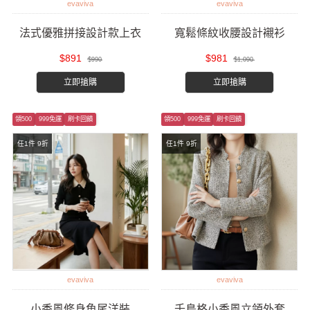
evaviva
evaviva
法式優雅拼接設計款上衣
寬鬆條紋收腰設計襯衫
$891
$981
$990
$1,090
立即搶購
立即搶購
領500
999免運
刷卡回饋
領500
999免運
刷卡回饋
任1件 9折
任1件 9折
evaviva
evaviva
小香風修身魚尾洋裝
千鳥格小香風立領外套