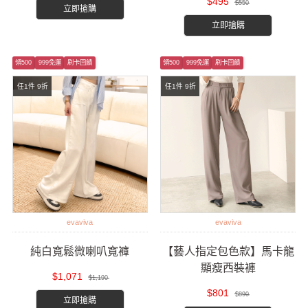
$495
$550
立即搶購
立即搶購
領500
999免運
刷卡回饋
領500
999免運
刷卡回饋
任1件 9折
任1件 9折
evaviva
evaviva
純白寬鬆微喇叭寬褲
【藝人指定包色款】馬卡龍
顯瘦西裝褲
$1,071
$1,190
$801
$890
立即搶購