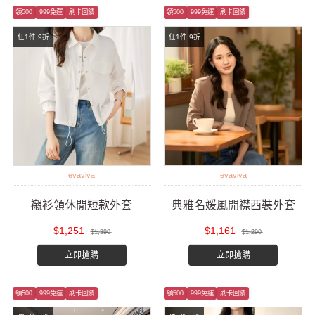
領500
999免運
刷卡回饋
領500
999免運
刷卡回饋
任1件 9折
任1件 9折
evaviva
evaviva
襯衫領休閒短款外套
典雅名媛風開襟西裝外套
$1,251
$1,161
$1,390
$1,290
立即搶購
立即搶購
領500
999免運
刷卡回饋
領500
999免運
刷卡回饋