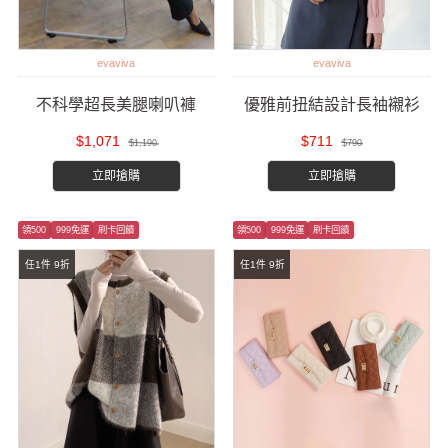
evaviva
evaviva
不科學超長美腿喇叭褲
優雅前扭結設計長袖襯衫
$1,071
$711
$1,190
$790
立即搶購
立即搶購
領500
999免運
刷卡回饋
領500
999免運
刷卡回饋
任1件 9折
任1件 9折