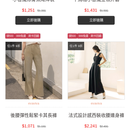
$1,251
$1,431
$1,390
$1,590
立即搶購
立即搶購
領500
999免運
刷卡回饋
領500
999免運
刷卡回饋
任1件 9折
任1件 9折
evaviva
evaviva
後腰彈性鬆緊卡其長褲
法式設計感西裝收腰連身褲
$1,071
$2,241
$1,190
$2,490