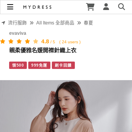
親柔優雅名媛開襟針織上衣 | MYDRESS 時裳韓風
流行服飾
All Items 全部商品
春夏
evaviva
4.8
/
5
(
24
users )
親柔優雅名媛開襟針織上衣
領500
999免運
刷卡回饋