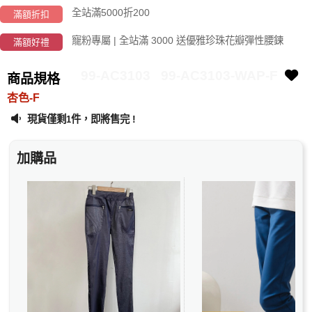
全站滿5000折200
滿額折扣
寵粉專屬 | 全站滿 3000 送優雅珍珠花瓣彈性腰鍊
滿額好禮
99-AC3103
99-AC3103-WAP-F
商品規格
杏色-F
現貨僅剩
件，即將售完 !
1
加購品