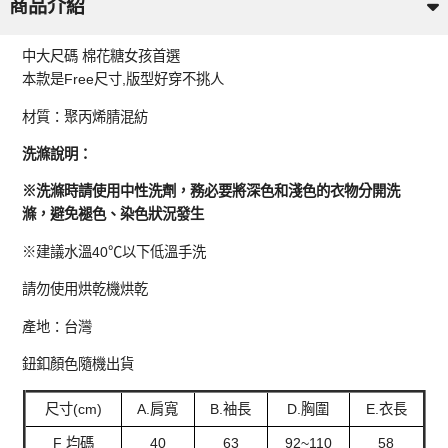
商品介紹
中大尺碼 棉花糖女孩首選
本款是Free尺寸,版型好穿不挑人
材質：聚丙烯腈混紡
洗滌說明：
※洗滌時請使用中性洗劑，務必要將深色和淺色的衣物分開洗
滌，避免褪色、染色狀況發生
※建議水溫40℃以下低溫手洗
請勿使用烘乾機烘乾
產地：台灣
鈕釦顏色隨機出貨
尺寸(cm)
A.肩寬
B.袖長
D.胸圍
E.衣長
F 均碼
40
63
92~110
58