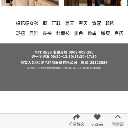
棉花糖女孩
韓
正韓
夏天
春天
質感
韓國
舒適
典雅
長袖
針織衫
素色
透膚
顯瘦
百搭
上衣
寬鬆
時尚
圓領
氣質
洋裝
中大尺碼
長洋裝
小香風
套裝
褲裙
婚禮
牛仔褲
西裝褲
長裙
正韓 洋裝
襯衫
雪紡
長褲
短洋裝
v領
褲
裙子
上身
禮服
洋裝 大衣 氣質輕熟女外套式連身裙
收腰
保暖
短褲
寬褲
西裝
針織
七分袖
連身褲
吊帶
背心
棉質
鴨絨
雪紡上衣
長袖上衣
短袖
裙
V領 洋裝
小禮服
亞麻
外套
帽
內衣
涼感
紅色
印花收腰長洋裝
街頭休閒風
法式
西裝外套
分享好友
0 商品
回頂端