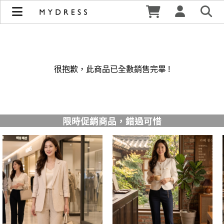
修身洋裝發熱衣小可愛 韓國牛仔褲穿搭都在 - MYDRESS 時裳
韓風 | MYDRESS 時裳韓風
很抱歉，此商品已全數銷售完畢 !
限時促銷商品，錯過可惜