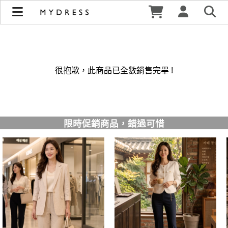
修身洋裝發熱衣小可愛 韓國牛仔褲穿搭都在 - MYDRESS 時裳
韓風 | MYDRESS 時裳韓風
很抱歉，此商品已全數銷售完畢 !
限時促銷商品，錯過可惜