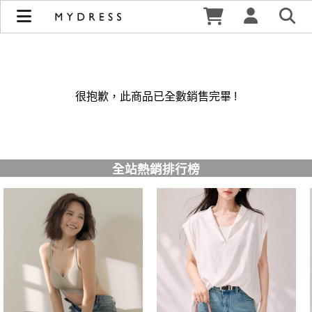
修身洋裝發熱衣小可愛 韓國牛仔褲穿搭都在 - MYDRESS 時裳
韓風 | MYDRESS 時裳韓風
很抱歉，此商品已全數銷售完畢 !
全站熱銷排行榜