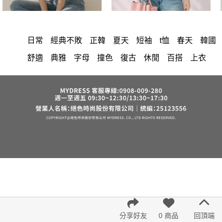
日常
經典不敗
正韓
夏天
短袖
t恤
春天
韓國
舒適
典雅
字母
撞色
復古
休閒
百搭
上衣
時尚
圓領
印花
簡約
洋裝
中大尺碼
長洋裝
顯瘦
小香風
套裝
棉花糖女孩
褲裙
婚禮
牛仔褲
西裝褲
長裙
雪紡
V領
裙子
襯衫
正韓 洋裝
短洋裝
褲
針織
上身
氣質
裙
連身褲
保暖
寬褲
禮服
背心
外套
內衣
短褲
洋裝 大衣 氣質輕熟女外套式連身裙
西裝
收腰
鴨絨
七分袖
涼感
絲巾
V領 洋裝
小禮服
亞麻
西裝外套
紅色
小個子女孩
下身
長褲
宴會
成套內衣
帽
正韓空運
7579
6532
修身
腰鍊
分享好友
0 商品
回頂端