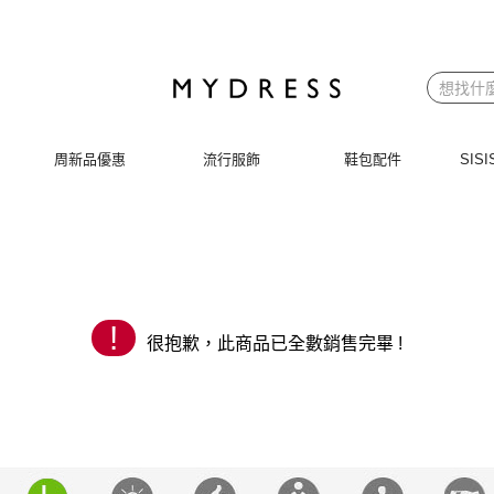
 | MYDRESS 時裳韓風
周新品優惠
流行服飾
鞋包配件
SI
!
很抱歉，此商品已全數銷售完畢 !