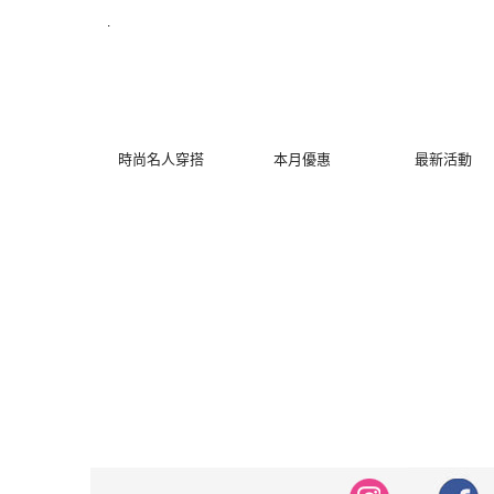
修身洋裝發熱衣小可愛 韓國牛仔褲穿搭都在 - MYDRESS 時裳韓風
.
時尚名人穿搭
本月優惠
最新活動