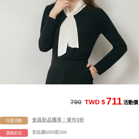
711
790
TWD $
活動價
會員新品獨享｜單件9折
任選活動
全站滿5000折200
滿額折扣