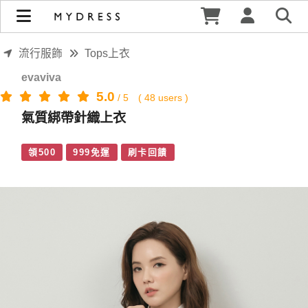
氣質綁帶針織上衣 | MYDRESS 時裳韓風
流行服飾
Tops上衣
evaviva
5.0
/
5
(
48
users )
氣質綁帶針織上衣
領500
999免運
刷卡回饋