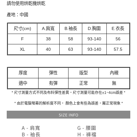
請勿使用烘乾機烘乾
產地：中國
尺寸(cm)
A.肩寬
B.袖長
D.胸圍
E.衣長
F
38
58
93-140
56
XL
40
63
93-140
57.5
厚度
彈性
版型
內襯
適中
有彈
正常
無
* 尺寸測量方式不同及布料彈性差異‧尺寸測量可能存在±1~4cm誤差 *
* 由於電腦螢幕的解析度不同， 顏色上會有些為誤差，屬正常現象 *