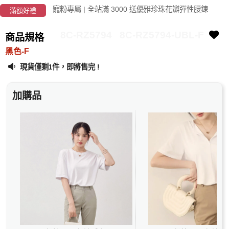
寵粉專屬 | 全站滿 3000 送優雅珍珠花瓣彈性腰鍊
滿額好禮
8C-RZ5794
8C-RZ5794-UBL-F
商品規格
黑色-F
現貨僅剩
件，即將售完 !
1
加購品