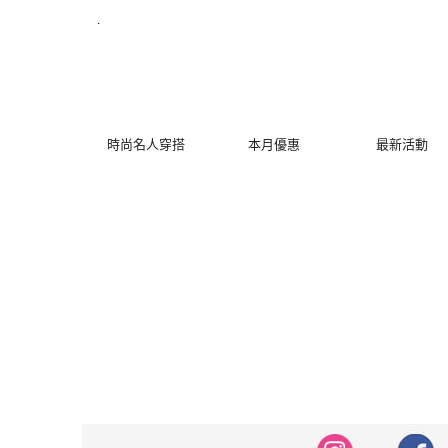
修身洋裝發熱衣小可愛 韓國牛仔褲穿搭都在 - MYDRESS 時裳韓風
.
時尚名人穿搭
本月優惠
最新活動