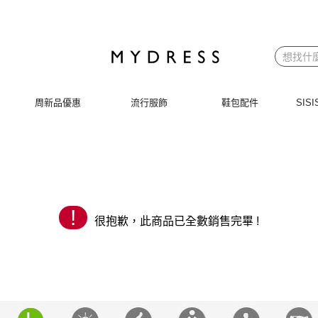
 | MYDRESS 時裳韓風
周新品優惠
流行服飾
鞋包配件
SI
!
很抱歉，此商品已全數銷售完畢 !