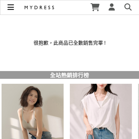
修身洋裝發熱衣小可愛 韓國牛仔褲穿搭都在 - MYDRESS 時裳
韓風 | MYDRESS 時裳韓風
很抱歉，此商品已全數銷售完畢 !
全站熱銷排行榜