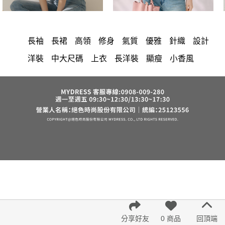
長袖
長裙
高領
修身
氣質
優雅
針織
設計
洋裝
中大尺碼
上衣
長洋裝
顯瘦
小香風
棉花糖女孩
套裝
褲裙
牛仔褲
婚禮
西裝褲
雪紡
長褲
裙子
襯衫
短洋裝
v領
正韓 洋裝
寬褲
內衣
裙
褲
上身
禮服
連身褲
保暖
背心
洋裝 大衣 氣質輕熟女外套式連身裙
西裝
收腰
外套
雪紡上衣
七分袖
鴨絨
短褲
時尚
棉質
夏天
長袖上衣
小禮服
亞麻
V領 洋裝
鬆緊腰
紅色
帽
涼感
正韓空運
成套內衣
假兩件
6532
短袖
罩衫
束腹
中大
法式
宴會
西裝外套
下身
鞋子
7579
腰鍊
舒適
涼感短褲
分享好友
0 商品
回頂端