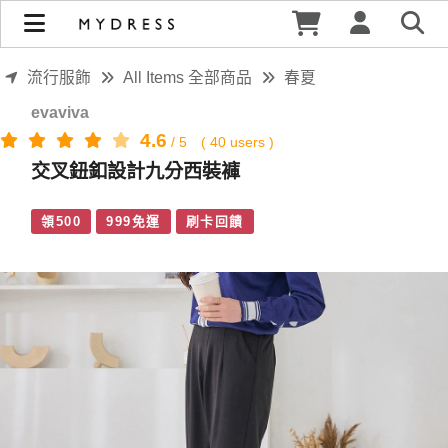
交叉鈕釦設計九分西裝褲 | MYDRESS 時裳韓風
流行服飾
All Items 全部商品
春夏
evaviva
4.6
/
5
(
40
users )
交叉鈕釦設計九分西裝褲
領500
999免運
刷卡回饋