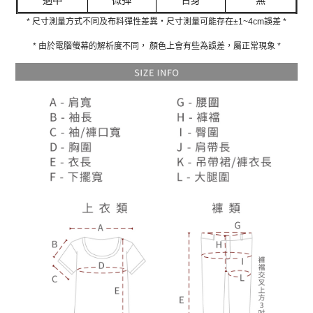
* 尺寸測量方式不同及布料彈性差異‧尺寸測量可能存在±1~4cm誤差 *
* 由於電腦螢幕的解析度不同， 顏色上會有些為誤差，屬正常現象 *