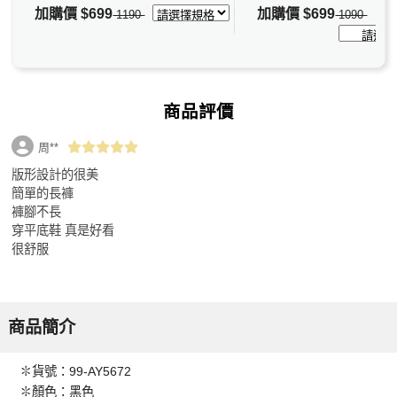
加購價
$699
加購價
$699
1190
1090
商品評價
周**
版形設計的很美
簡單的長褲
褲腳不長
穿平底鞋 真是好看
很舒服
商品簡介
✽貨號：99-AY5672
✽顏色：黑色