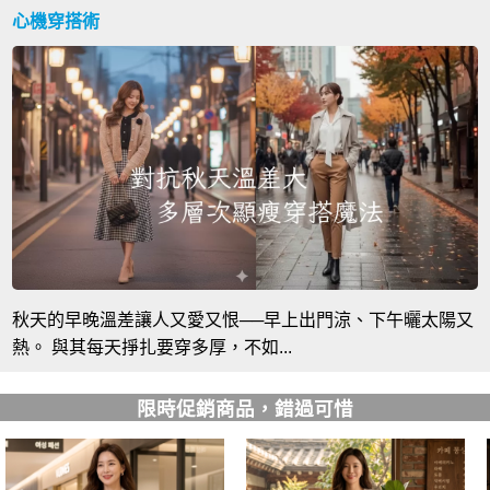
心機穿搭術
秋天的早晚溫差讓人又愛又恨──早上出門涼、下午曬太陽又
熱。 與其每天掙扎要穿多厚，不如...
限時促銷商品，錯過可惜