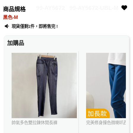
99-AY5672
99-AY5672-UBL-M
商品規格
黑色-M
現貨僅剩
件，即將售完 !
1
加購品
帥氣多色雙拉鍊休閒長褲
完美修身撞色微喇叭西裝