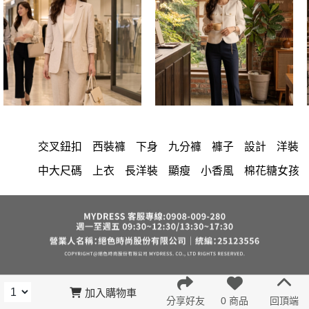
交叉鈕扣
西裝褲
下身
九分褲
褲子
設計
洋裝
中大尺碼
上衣
長洋裝
顯瘦
小香風
棉花糖女孩
套裝
褲裙
牛仔褲
婚禮
長裙
雪紡
長褲
裙子
短洋裝
襯衫
v領
正韓 洋裝
寬褲
針織
裙
褲
內衣
上身
禮服
連身褲
保暖
背心
氣質
洋裝 大衣 氣質輕熟女外套式連身裙
西裝
收腰
外套
鴨絨
短褲
時尚
棉質
夏天
七分袖
加入購物車
分享好友
0 商品
回頂端