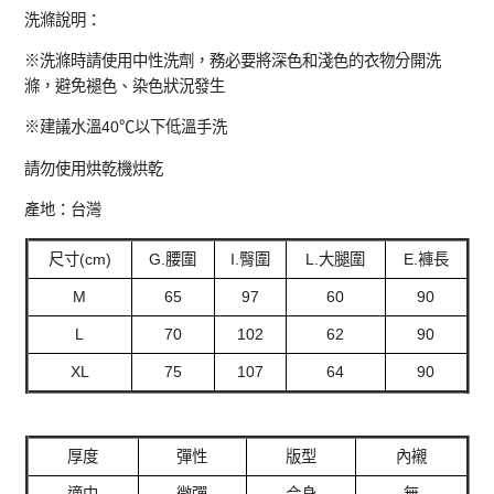
洗滌說明：
※洗滌時請使用中性洗劑，務必要將深色和淺色的衣物分開洗
滌，避免褪色、染色狀況發生
※建議水溫40℃以下低溫手洗
請勿使用烘乾機烘乾
產地：台灣
尺寸(cm)
G.腰圍
I.臀圍
L.大腿圍
E.褲長
M
65
97
60
90
L
70
102
62
90
XL
75
107
64
90
厚度
彈性
版型
內襯
適中
微彈
合身
無