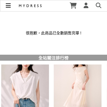
修身洋裝發熱衣小可愛 韓國牛仔褲穿搭都在 - MYDRESS 時裳
韓風 | MYDRESS 時裳韓風
很抱歉，此商品已全數銷售完畢 !
全站關注排行榜