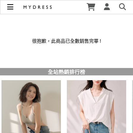
修身洋裝發熱衣小可愛 韓國牛仔褲穿搭都在 - MYDRESS 時裳
韓風 | MYDRESS 時裳韓風
很抱歉，此商品已全數銷售完畢 !
全站熱銷排行榜