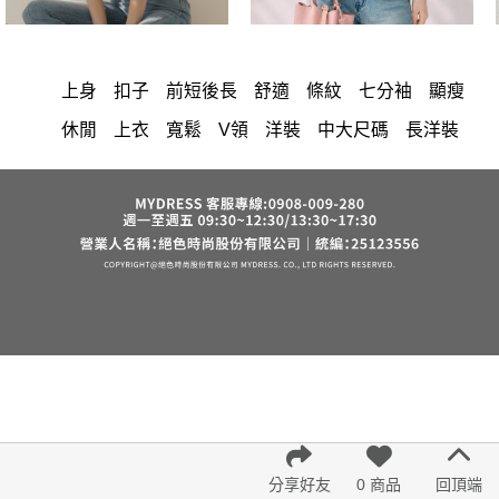
上身
扣子
前短後長
舒適
條紋
七分袖
顯瘦
休閒
上衣
寬鬆
V領
洋裝
中大尺碼
長洋裝
小香風
棉花糖女孩
套裝
褲裙
牛仔褲
婚禮
西裝褲
長裙
雪紡
裙子
長褲
短洋裝
襯衫
正韓 洋裝
寬褲
v領
針織
褲
內衣
裙
禮服
連身褲
保暖
氣質
背心
收腰
外套
洋裝 大衣 氣質輕熟女外套式連身裙
西裝
短褲
時尚
棉質
夏天
雪紡上衣
鴨絨
小禮服
亞麻
V領 洋裝
長袖上衣
帽
涼感
成套內衣
正韓空運
鬆緊腰
紅色
罩衫
短袖
束腹
中大
法式
宴會
西裝外套
鞋子
下身
7579
腰鍊
假兩件
長袖
分享好友
0 商品
回頂端