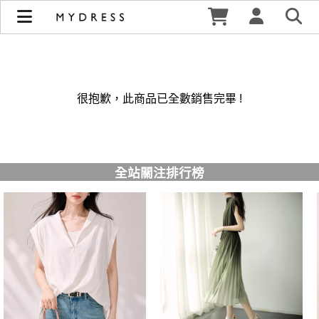
修身洋裝發熱衣小可愛 韓國牛仔褲穿搭都在 - MYDRESS 時裳
韓風 | MYDRESS 時裳韓風
很抱歉，此商品已全數銷售完畢 !
全站關注排行榜