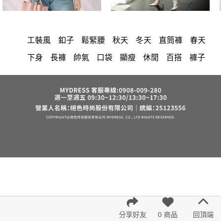
工裝風
釦子
鬆緊腰
秋天
冬天
直筒褲
春天
下身
長褲
帥氣
口袋
顯瘦
休閒
百搭
褲子
時尚
修身
洋裝
中大尺碼
上衣
長洋裝
小香風
套裝
棉花糖女孩
褲裙
婚禮
牛仔褲
西裝褲
長裙
正韓 洋裝
襯衫
雪紡
短洋裝
夏天
v領
褲
裙子
上身
禮服
洋裝 大衣 氣質輕熟女外套式連身裙
收腰
保暖
短褲
寬褲
西裝
針織
連身褲
吊帶
背心
鴨絨
棉質
雪紡上衣
七分袖
長袖上衣
短袖
裙
V領 洋裝
小禮服
亞麻
外套
涼感
帽
內衣
紅色
印花收腰長洋裝
街頭休閒風
法式
西裝外套
分享好友
0 商品
回頂端