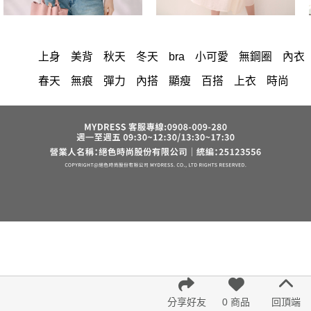
上身
美背
秋天
冬天
bra
小可愛
無鋼圈
內衣
春天
無痕
彈力
內搭
顯瘦
百搭
上衣
時尚
修身
蕾絲
洋裝
中大尺碼
長洋裝
小香風
套裝
棉花糖女孩
褲裙
婚禮
牛仔褲
西裝褲
長裙
雪紡
V領
裙子
襯衫
正韓 洋裝
短洋裝
褲
針織
氣質
裙
連身褲
保暖
寬褲
禮服
背心
外套
短褲
洋裝 大衣 氣質輕熟女外套式連身裙
西裝
收腰
鴨絨
七分袖
涼感
夏天
絲巾
V領 洋裝
小禮服
亞麻
西裝外套
紅色
小個子女孩
下身
長褲
宴會
成套內衣
帽
正韓空運
7579
6532
腰鍊
雪紡上衣
中大
法式
分享好友
0 商品
回頂端