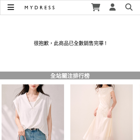
修身洋裝發熱衣小可愛 韓國牛仔褲穿搭都在 - MYDRESS 時裳
韓風 | MYDRESS 時裳韓風
很抱歉，此商品已全數銷售完畢 !
全站關注排行榜