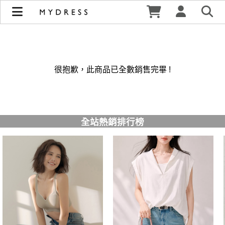
修身洋裝發熱衣小可愛 韓國牛仔褲穿搭都在 - MYDRESS 時裳
韓風 | MYDRESS 時裳韓風
很抱歉，此商品已全數銷售完畢 !
全站熱銷排行榜