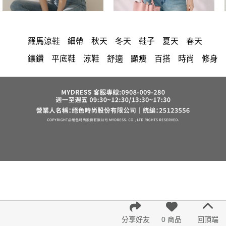
羅馬涼鞋
細帶
秋天
冬天
鞋子
夏天
春天
鑲鑽
平底鞋
涼鞋
舒適
顯瘦
百搭
時尚
修身
洋裝
中大尺碼
上衣
長洋裝
小香風
套裝
棉花糖女孩
褲裙
婚禮
牛仔褲
西裝褲
長裙
雪紡
裙子
V領
襯衫
短洋裝
正韓 洋裝
褲
針織
上身
氣質
裙
連身褲
保暖
寬褲
禮服
外套
內衣
背心
西裝
收腰
短褲
洋裝 大衣 氣質輕熟女外套式連身裙
鴨絨
七分袖
涼感
小禮服
亞麻
西裝外套
絲巾
V領 洋裝
長褲
宴會
成套內衣
帽
正韓空運
紅色
小個子女孩
下身
鬆緊腰
假兩件
出清
短袖
分享好友
0 商品
回頂端