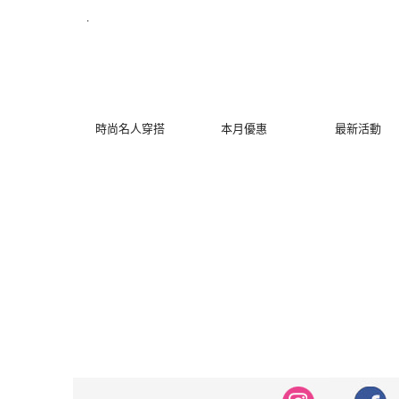
修身洋裝發熱衣小可愛 韓國牛仔褲穿搭都在 - MYDRESS 時裳韓風
.
時尚名人穿搭
本月優惠
最新活動