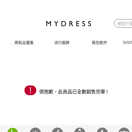
 | MYDRESS 時裳韓風
周新品優惠
流行服飾
鞋包配件
SI
!
很抱歉，此商品已全數銷售完畢 !