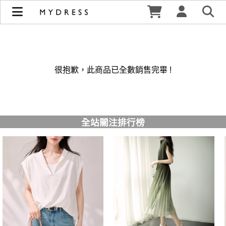
修身洋裝發熱衣小可愛 韓國牛仔褲穿搭都在 - MYDRESS 時裳
韓風 | MYDRESS 時裳韓風
很抱歉，此商品已全數銷售完畢 !
全站關注排行榜