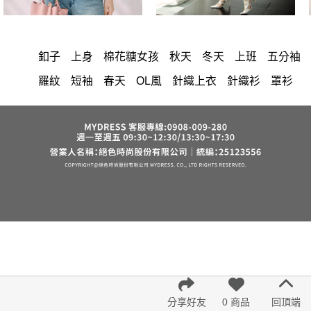
釦子
上身
棉花糖女孩
秋天
冬天
上班
五分袖
羅紋
短袖
春天
OL風
針織上衣
針織衫
罩衫
小香風
黑白
顯瘦
百搭
寬版
寬鬆
洋裝
中大尺碼
上衣
長洋裝
套裝
褲裙
牛仔褲
婚禮
西裝褲
長裙
雪紡
長褲
裙子
襯衫
短洋裝
寬褲
v領
正韓 洋裝
針織
褲
內衣
裙
禮服
連身褲
保暖
背心
氣質
外套
洋裝 大衣 氣質輕熟女外套式連身裙
西裝
收腰
夏天
雪紡上衣
七分袖
鴨絨
短褲
時尚
棉質
長袖上衣
小禮服
亞麻
V領 洋裝
涼感
正韓空運
成套內衣
鬆緊腰
紅色
帽
下身
鞋子
7579
分享好友
0 商品
回頂端