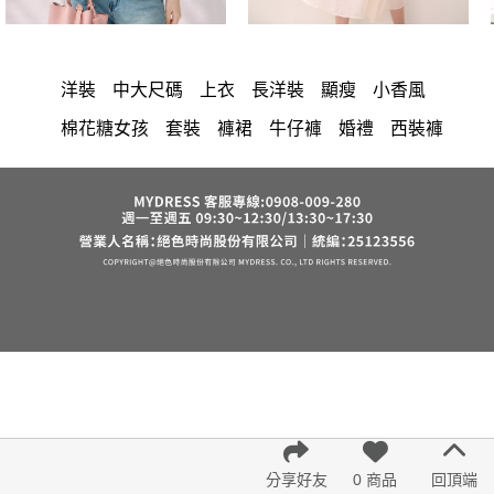
洋裝
中大尺碼
上衣
長洋裝
顯瘦
小香風
棉花糖女孩
套裝
褲裙
牛仔褲
婚禮
西裝褲
長裙
雪紡
裙子
長褲
短洋裝
襯衫
正韓 洋裝
寬褲
v領
針織
褲
內衣
裙
上身
禮服
連身褲
保暖
氣質
背心
收腰
外套
洋裝 大衣 氣質輕熟女外套式連身裙
西裝
短褲
時尚
棉質
夏天
七分袖
雪紡上衣
鴨絨
小禮服
亞麻
V領 洋裝
長袖上衣
帽
涼感
正韓空運
成套內衣
鬆緊腰
紅色
短袖
罩衫
束腹
中大
法式
宴會
西裝外套
鞋子
下身
7579
腰鍊
假兩件
長袖
修身
6532
久站鞋
6533
絲巾
分享好友
0 商品
回頂端