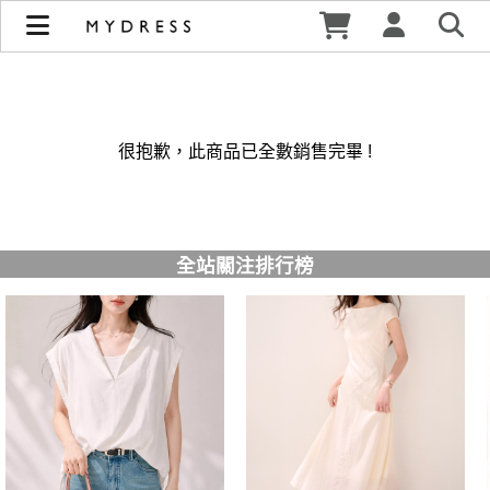
修身洋裝發熱衣小可愛 韓國牛仔褲穿搭都在 - MYDRESS 時裳
韓風 | MYDRESS 時裳韓風
很抱歉，此商品已全數銷售完畢 !
全站關注排行榜