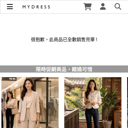
修身洋裝發熱衣小可愛 韓國牛仔褲穿搭都在 - MYDRESS 時裳
韓風 | MYDRESS 時裳韓風
很抱歉，此商品已全數銷售完畢 !
限時促銷商品，錯過可惜