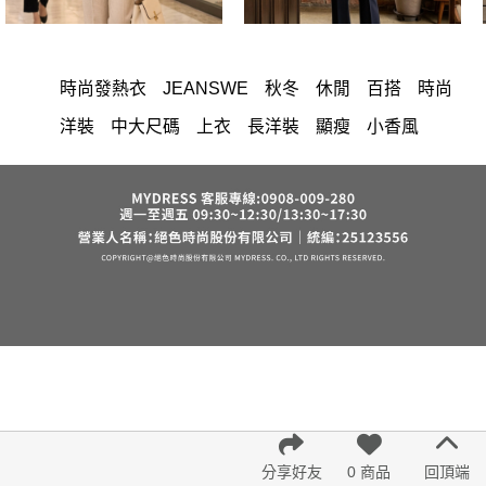
時尚發熱衣
JEANSWE
秋冬
休閒
百搭
時尚
洋裝
中大尺碼
上衣
長洋裝
顯瘦
小香風
棉花糖女孩
套裝
褲裙
牛仔褲
婚禮
西裝褲
長裙
雪紡
長褲
裙子
襯衫
短洋裝
v領
正韓 洋裝
寬褲
針織
內衣
裙
褲
上身
禮服
連身褲
保暖
背心
氣質
洋裝 大衣 氣質輕熟女外套式連身裙
西裝
收腰
外套
鴨絨
短褲
棉質
夏天
七分袖
雪紡上衣
長袖上衣
小禮服
亞麻
V領 洋裝
鬆緊腰
紅色
帽
涼感
成套內衣
正韓空運
假兩件
長袖
修身
6532
罩衫
短袖
束腹
中大
法式
宴會
分享好友
0 商品
回頂端