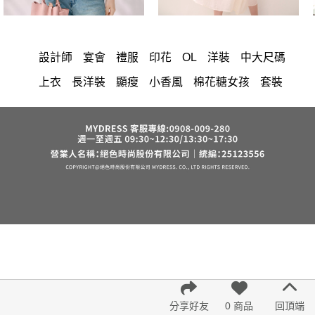
設計師
宴會
禮服
印花
OL
洋裝
中大尺碼
上衣
長洋裝
顯瘦
小香風
棉花糖女孩
套裝
褲裙
牛仔褲
婚禮
西裝褲
長裙
雪紡
長褲
裙子
襯衫
短洋裝
v領
正韓 洋裝
寬褲
針織
內衣
裙
褲
上身
連身褲
保暖
背心
氣質
洋裝 大衣 氣質輕熟女外套式連身裙
西裝
收腰
外套
七分袖
雪紡上衣
鴨絨
短褲
時尚
棉質
夏天
長袖上衣
小禮服
亞麻
V領 洋裝
鬆緊腰
紅色
帽
涼感
成套內衣
正韓空運
假兩件
長袖
修身
6532
罩衫
短袖
束腹
中大
法式
西裝外套
鞋子
下身
7579
腰鍊
舒適
涼感短褲
分享好友
0 商品
回頂端