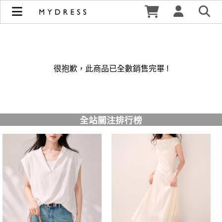
修身洋裝發熱衣小可愛 韓國牛仔褲穿搭都在 - MYDRESS 時裳
韓風 | MYDRESS 時裳韓風
很抱歉，此商品已全數銷售完畢 !
全站關注排行榜