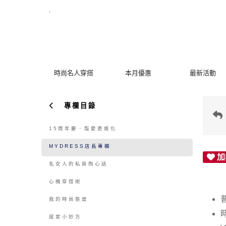
購物金使用說明 | MYDRESS 時裳韓風
.
時尚名人穿搭
本月優惠
最新活動
專欄目錄
15周年慶．寵愛更進化
MYDRESS店長專欄
加
名女人的私房掏心話
心機穿搭術
我的時尚態度
居家小妙方