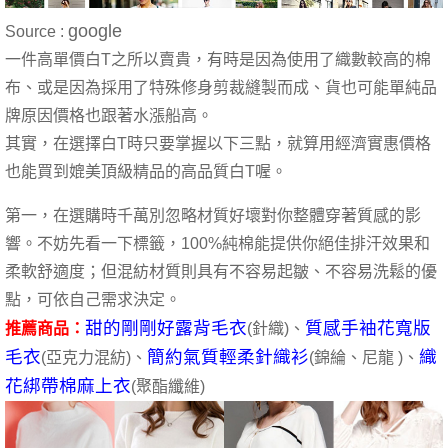
google
Source :
一件高單價白T之所以賣貴，有時是因為使用了織數較高的棉
布、或是因為採用了特殊修身剪裁縫製而成、貨也可能單純品
牌原因價格也跟著水漲船高。
其實，在選擇白T時只要掌握以下三點，就算用經濟實惠價格
也能買到媲美頂級精品的高品質白T喔。
第一，在選購時千萬別忽略材質好壞對你整體穿著質感的影
響。不妨先看一下標籤，100%純棉能提供你絕佳排汗效果和
柔軟舒適度；但混紡材質則具有不容易起皺、不容易洗鬆的優
點，可依自己需求決定。
甜的剛剛好露背毛衣
質感手袖花寬版
推薦商品：
(針織)、
毛衣
簡約氣質輕柔針織衫
織
(亞克力混紡)、
(錦綸、尼龍 )、
花綁帶棉麻上衣
(聚酯纖維)