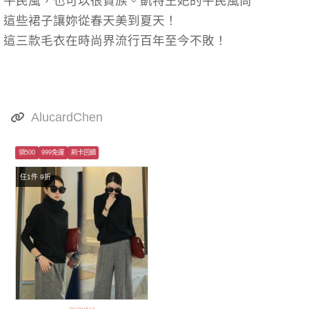
平民風，也可以很貴族。凱特王妃的平民風尚
這些裙子讓妳從春天美到夏天！
這三款毛衣在時尚界流行百年至今不敗！
AlucardChen
領500
999免運
刷卡回饋
任1件 9折