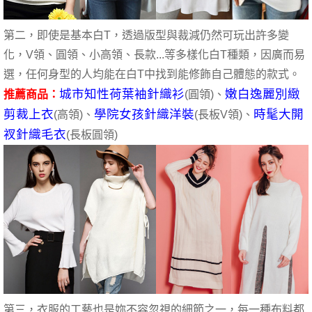
第二，即使是基本白T，透過版型與裁減仍然可玩出許多變
化，V領、圓領、小高領、長款...等多樣化白T種類，因廣而易
選，任何身型的人均能在白T中找到能修飾自己體態的款式。
城市知性荷葉袖針織衫
嫩白逸麗別緻
推薦商品：
(圓領)、
剪裁上衣
學院女孩針織洋裝
時髦大開
(高領)、
(長板V領)、
衩針織毛衣
(長板圓領)
第三，衣服的工藝也是妳不容忽視的細節之一，每一種布料都