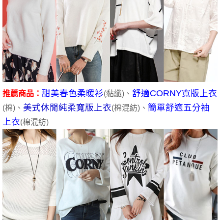
甜美春色柔暖衫
舒適CORNY寬版上衣
推薦商品：
(黏纖)、
美式休閒純柔寬版上衣
簡單舒適五分袖
(棉)、
(棉混紡)
、
上衣
(棉混紡)