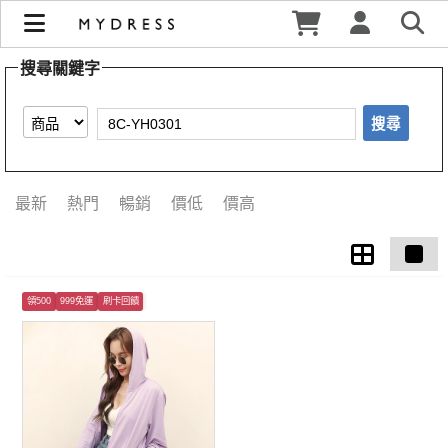
【8C-YH0301】搜尋結果 | MYDRESS 時裳韓風
搜尋關鍵字
搜尋
最新
熱門
暢銷
價低
價高
領500
999免運
刷卡回饋