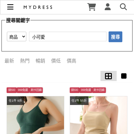
【小可愛】搜尋結果 | MYDRESS 時裳韓風
搜尋關鍵字
搜尋
最新
熱門
暢銷
價低
價高
領500
999免運
刷卡回饋
領500
999免運
刷卡回饋
任1件 9折
任1件 55折