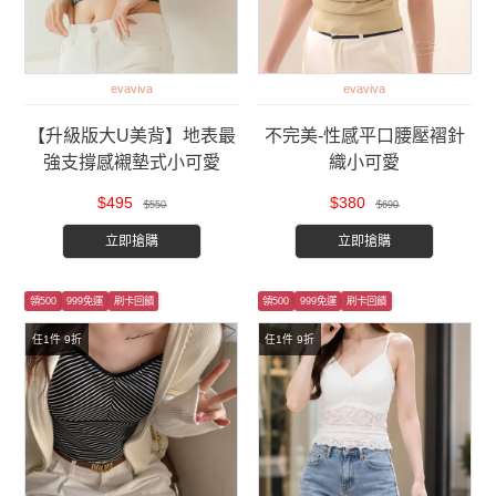
evaviva
evaviva
【升級版大U美背】地表最
不完美-性感平口腰壓褶針
強支撐感襯墊式小可愛
織小可愛
$495
$380
$550
$690
立即搶購
立即搶購
領500
999免運
刷卡回饋
領500
999免運
刷卡回饋
任1件 9折
任1件 9折