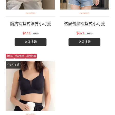
evaviva
evaviva
簡約襯墊式細肩小可愛
透膚蕾絲襯墊式小可愛
$441
$621
$490
$690
立即搶購
立即搶購
領500
999免運
刷卡回饋
任1件 6折
evaviva