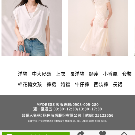
洋裝
中大尺碼
上衣
長洋裝
顯瘦
小香風
套裝
棉花糖女孩
褲裙
婚禮
牛仔褲
西裝褲
長裙
雪紡
V領
裙子
襯衫
短洋裝
正韓 洋裝
褲
針織
上身
氣質
連身褲
裙
保暖
寬褲
禮服
外套
內衣
背心
西裝
收腰
短褲
洋裝 大衣 氣質輕熟女外套式連身裙
鴨絨
七分袖