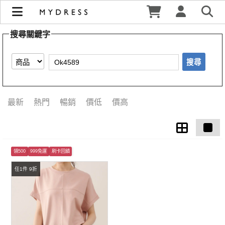
【Ok4589】搜尋結果 | MYDRESS 時裳韓風
搜尋關鍵字
搜尋
最新
熱門
暢銷
價低
價高
領500
999免運
刷卡回饋
任1件 9折