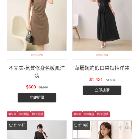
evaviva
evaviva
不完美-氣質修身名媛風洋
華麗婉約假口袋短袖洋裝
裝
$1,431
$1,590
$600
$1,090
立即搶購
立即搶購
領500
999免運
刷卡回饋
領500
999免運
刷卡回饋
任1件 55折
任1件 9折