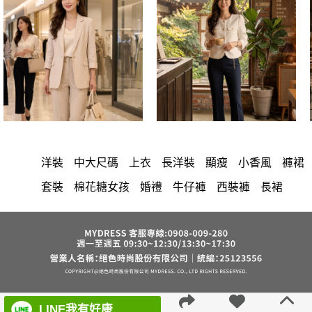
洋裝
中大尺碼
上衣
長洋裝
顯瘦
小香風
褲裙
套裝
棉花糖女孩
婚禮
牛仔褲
西裝褲
長裙
雪紡
v領
裙子
襯衫
短洋裝
褲
針織
正韓 洋裝
假兩件
禮服
氣質
上身
典雅
連身褲
裙
背心
短褲
外套
寬褲
保暖
內衣
夏天
西裝
罩衫
收腰
涼感
鴨絨
七分袖
LINE我有好康
西裝外套
絲巾
小禮服
亞麻
宴會
時尚
下身