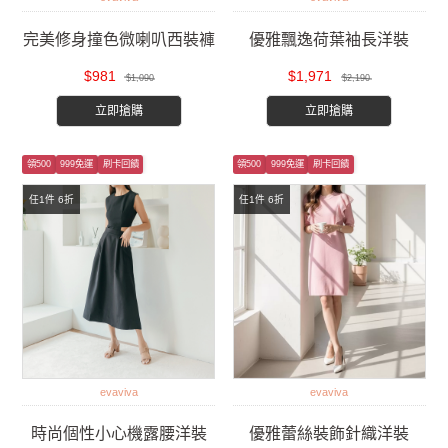
完美修身撞色微喇叭西裝褲
優雅飄逸荷葉袖長洋裝
$981
$1,971
$1,090
$2,190
立即搶購
立即搶購
領500
999免運
刷卡回饋
領500
999免運
刷卡回饋
任1件 6折
任1件 6折
evaviva
evaviva
時尚個性小心機露腰洋裝
優雅蕾絲裝飾針織洋裝