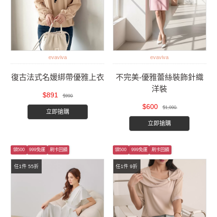
evaviva
evaviva
復古法式名媛綁帶優雅上衣
不完美-優雅蕾絲裝飾針織
洋裝
$891
$990
$600
$1,090
立即搶購
立即搶購
領500
999免運
刷卡回饋
領500
999免運
刷卡回饋
任1件 55折
任1件 9折