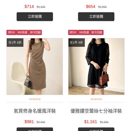
$714
$654
$1,190
$1,090
立即搶購
立即搶購
領500
999免運
刷卡回饋
領500
999免運
刷卡回饋
任1件 9折
任1件 9折
evaviva
evaviva
氣質修身名媛風洋裝
優雅鏤空蕾絲七分袖洋裝
$981
$1,161
$1,090
$1,290