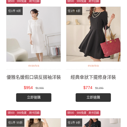
領500
999免運
刷卡回饋
領500
999免運
刷卡回饋
任1件 6折
任1件 6折
evaviva
evaviva
優雅名媛假口袋反摺袖洋裝
經典傘狀下擺修身洋裝
$954
$774
$1,590
$1,290
立即搶購
立即搶購
領500
999免運
刷卡回饋
領500
999免運
刷卡回饋
任1件 55折
任1件 9折