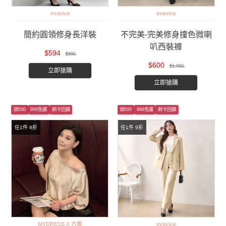
evaviva
evaviva
簡約圓領修身長洋裝
不完美-完美修身撞色微喇
叭西裝褲
$594
$990
$600
$1,090
立即搶購
立即搶購
領500
999免運
刷卡回饋
領500
999免運
刷卡回饋
任1件 9折
任1件 9折
MYDRESS X 方馨
evaviva