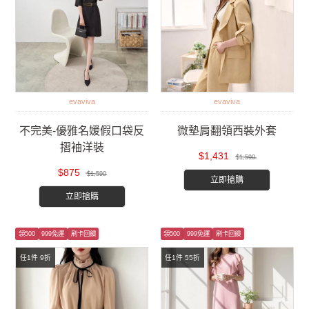
evaviva
evaviva
不完美-優雅名媛假口袋反
微墊肩翻領西裝外套
摺袖洋裝
$1,431
$1,590
$875
$1,590
立即搶購
立即搶購
領500
999免運
刷卡回饋
領500
999免運
刷卡回饋
任1件 9折
任1件 55折