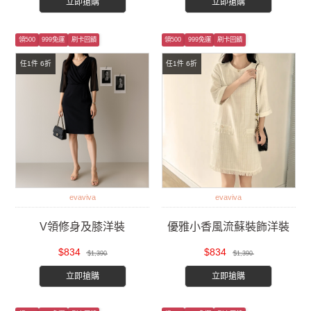
立即搶購
立即搶購
領500
999免運
刷卡回饋
領500
999免運
刷卡回饋
任1件 6折
任1件 6折
evaviva
evaviva
V領修身及膝洋裝
優雅小香風流蘇裝飾洋裝
$834
$834
$1,390
$1,390
立即搶購
立即搶購