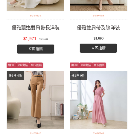
evaviva
evaviva
優雅飄逸雙肩帶長洋裝
優雅雙肩帶及膝洋裝
$1,971
$1,690
$2,190
立即搶購
立即搶購
領500
999免運
刷卡回饋
領500
999免運
刷卡回饋
任1件 9折
任1件 9折
evaviva
evaviva