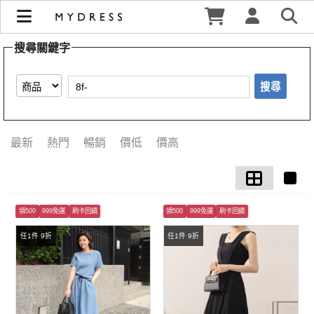
【8f-】搜尋結果 | MYDRESS 時裳韓風
搜尋關鍵字
搜尋
最新
熱門
暢銷
價低
價高
領500
999免運
刷卡回饋
領500
999免運
刷卡回饋
任1件 9折
任1件 9折