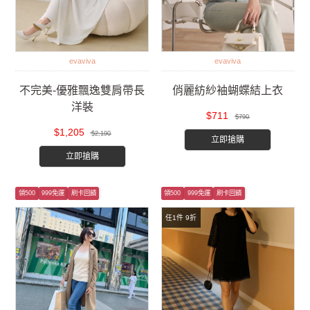
evaviva
evaviva
不完美-優雅飄逸雙肩帶長
俏麗紡紗袖蝴蝶結上衣
洋裝
$711
$790
$1,205
$2,190
立即搶購
立即搶購
領500
999免運
刷卡回饋
領500
999免運
刷卡回饋
任1件 9折