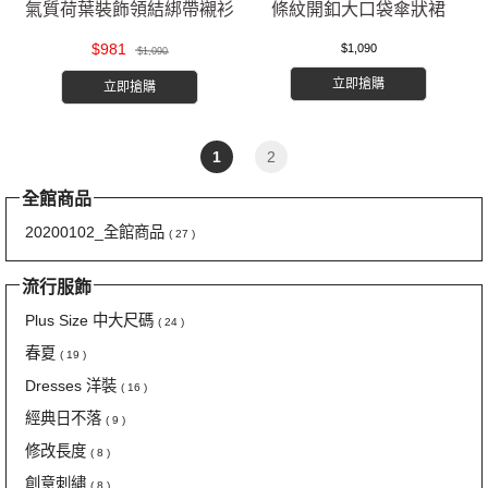
氣質荷葉裝飾領結綁帶襯衫
條紋開釦大口袋傘狀裙
$981
$1,090
$1,090
立即搶購
立即搶購
1
2
全館商品
20200102_全館商品
( 27 )
流行服飾
Plus Size 中大尺碼
( 24 )
春夏
( 19 )
Dresses 洋裝
( 16 )
經典日不落
( 9 )
修改長度
( 8 )
創意刺繡
( 8 )