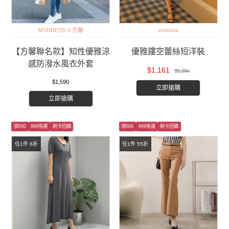
MYDRESS X 方馨
evaviva
【方馨聯名款】知性優雅涼
優雅鏤空蕾絲短洋裝
感防潑水風衣外套
$1,161
$1,290
$1,590
立即搶購
立即搶購
領500
999免運
刷卡回饋
領500
999免運
刷卡回饋
任1件 6折
任1件 55折