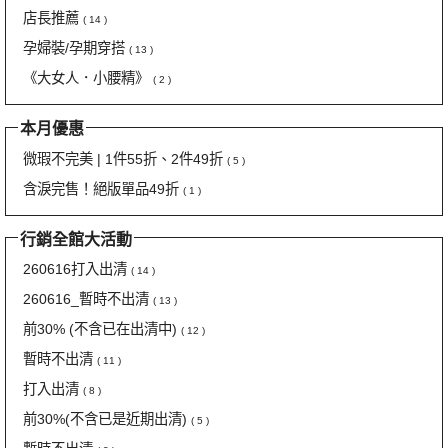
店長推薦
( 14 )
孕婦裝/孕期穿搭
( 13 )
《大女人．小腰精》
( 2 )
本月優惠
微瑕不完美 | 1件55折、2件49折
( 5 )
含淚完售！絕版單品49折
( 1 )
行銷全館大活動
260616打入出清
( 14 )
260616_暫時不出清
( 13 )
前30% (不含已在出清中)
( 12 )
暫時不出清
( 11 )
打入出清
( 8 )
前30%(不含已是近期出清)
( 5 )