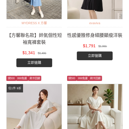
MYDRESS X 方馨
evaviva
【方馨聯名款】帥氣個性短
性感優雅修身細腰顯瘦洋裝
袖寬褲套裝
$1,791
$1,990
$1,341
$1,490
立即搶購
立即搶購
領500
999免運
刷卡回饋
領500
999免運
刷卡回饋
任1件 9折