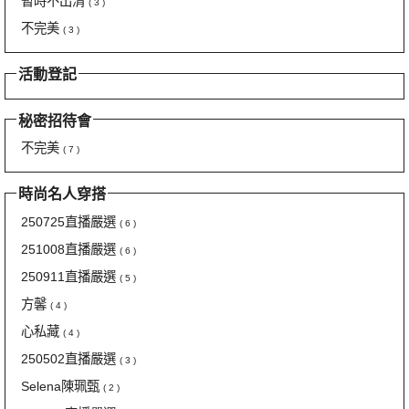
暫時不出清
( 3 )
不完美
( 3 )
活動登記
秘密招待會
不完美
( 7 )
時尚名人穿搭
250725直播嚴選
( 6 )
251008直播嚴選
( 6 )
250911直播嚴選
( 5 )
方馨
( 4 )
心私藏
( 4 )
250502直播嚴選
( 3 )
Selena陳珮甄
( 2 )