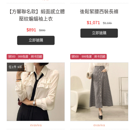
【方馨聯名款】緞面感立體
後鬆緊腰西裝長褲
壓紋蝙蝠袖上衣
$1,071
$1,190
$891
$990
立即搶購
立即搶購
領500
999免運
刷卡回饋
領500
999免運
刷卡回饋
任1件 9折
evaviva
evaviva