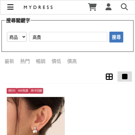
【高貴】搜尋結果 | MYDRESS 時裳韓風
搜尋關鍵字
搜尋
最新
熱門
暢銷
價低
價高
領500
999免運
刷卡回饋