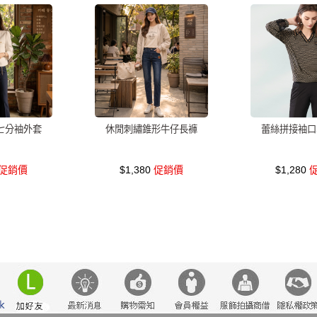
七分袖外套
休閒刺繡錐形牛仔長褲
蕾絲拼接袖口
促銷價
$1,380
促銷價
$1,280
促
瘦
小香風
棉花糖女孩
套裝
褲裙
牛仔褲
婚禮
西裝褲
長
褲
上身
禮服
連身褲
保暖
背心
氣質
洋裝 大衣 氣質輕
雪紡上衣
長袖上衣
小禮服
亞麻
V領 洋裝
鬆緊腰
紅色
帽
腹
中大
法式
宴會
西裝外套
鞋子
下身
7579
腰鍊
涼感
針織上衣
蕾絲
刷毛
格紋
綁帶
舒適
A字
T恤
韓版 寬