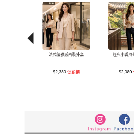
法式優雅感西裝外套
經典小香風
$2,380
促銷價
$2,080
洋裝
中大尺碼
上衣
長洋裝
顯
正韓 洋裝
寬褲
針織
內衣
裙
短褲
時尚
棉質
夏天
七分袖
長袖
修身
6532
罩衫
短袖
束
無袖
涼鞋
羊裝
不規則
海軍領