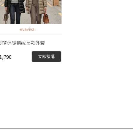
evaviva
輕薄保暖鴨絨長款外套
1,790
立即搶購