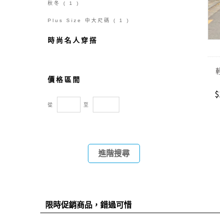
秋冬
( 1 )
Plus Size 中大尺碼
( 1 )
時尚名人穿搭
價格區間
$
從
至
進階搜尋
限時促銷商品，錯過可惜