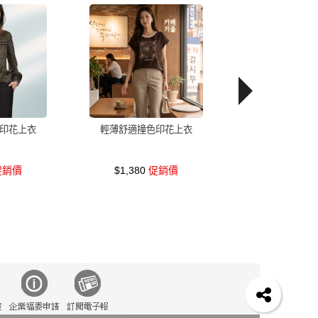
印花上衣
輕薄舒適撞色印花上衣
銷價
$1,380
促銷價
裙
雪紡
長褲
裙子
襯衫
短洋裝
v領
熟女外套式連身裙
西裝
收腰
外套
鴨絨
涼感
成套內衣
正韓空運
假兩件
短褲
冬天
連身裙
6533
絲巾
久站鞋
版上衣
7811
都會輕熟
通勤
緹花
春天