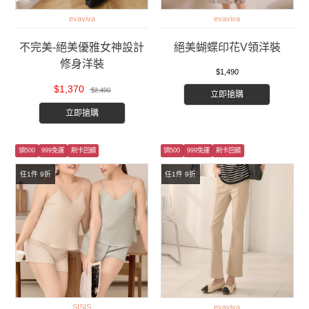
evaviva
evaviva
不完美-絕美優雅女神設計
絕美蝴蝶印花V領洋裝
修身洋裝
$1,490
$1,370
$2,490
立即搶購
立即搶購
領500
999免運
刷卡回饋
領500
999免運
刷卡回饋
任1件 9折
任1件 9折
SISIS
evaviva