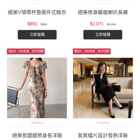
絕美V領帶杯墊兩件式睡衣
絕美修身顯瘦喇叭長褲
$891
$1,071
$990
$1,190
立即搶購
立即搶購
領500
999免運
刷卡回饋
領500
999免運
刷卡回饋
evaviva
evaviva
絕美氛圍感修身長洋裝
氣質檔片設計發熱洋裝