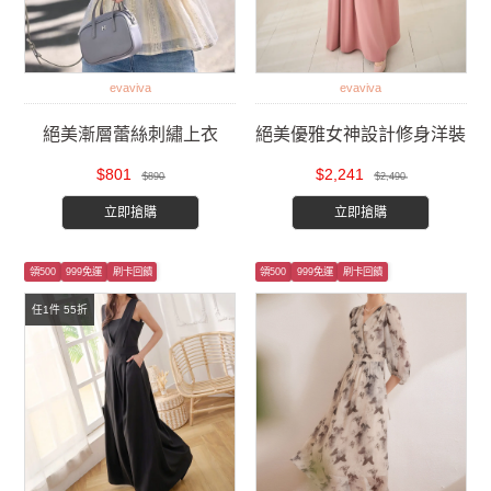
evaviva
evaviva
絕美漸層蕾絲刺繡上衣
絕美優雅女神設計修身洋裝
$801
$2,241
$890
$2,490
立即搶購
立即搶購
領500
999免運
刷卡回饋
領500
999免運
刷卡回饋
任1件 55折