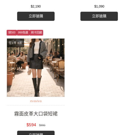
$2,190
$1,090
立即搶購
立即搶購
領500
999免運
刷卡回饋
任1件 6折
evaviva
霧面皮革大口袋短裙
$594
$990