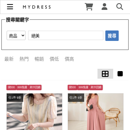
【絕美】搜尋結果 | MYDRESS 時裳韓風
搜尋關鍵字
搜尋
最新
熱門
暢銷
價低
價高
領500
999免運
刷卡回饋
領500
999免運
刷卡回饋
任1件 9折
任1件 9折